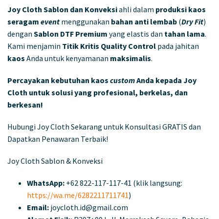
Joy Cloth Sablon dan Konveksi
ahli dalam
produksi kaos
seragam
event
menggunakan
bahan anti lembab
(
Dry Fit
)
dengan
Sablon DTF Premium
yang elastis dan
tahan lama
.
Kami menjamin
Titik Kritis Quality Control
pada jahitan
kaos
Anda untuk kenyamanan
maksimalis
.
Percayakan kebutuhan kaos
custom
Anda kepada Joy
Cloth untuk solusi yang profesional, berkelas, dan
berkesan!
Hubungi Joy Cloth Sekarang untuk Konsultasi GRATIS dan
Dapatkan Penawaran Terbaik!
Joy Cloth Sablon & Konveksi
WhatsApp:
+62 822-117-117-41 (klik langsung:
https://wa.me/6282211711741
)
Email:
joycloth.id@gmail.com