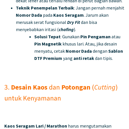
dekat leher atau terlalu rendah di perut bagian bawah.
Teknik Penempelan Terbaik
: Jangan pernah menjahit
Nomor Dada
pada
Kaos Seragam
. Jarum akan
merusak serat fungsional
Dry Fit
dan bisa
menyebabkan iritasi (
chafing
).
Solusi Tepat
: Gunakan
Pin Pengaman
atau
Pin Magnetik
khusus lari. Atau, jika desain
menyatu, cetak
Nomor Dada
dengan
Sablon
DTF Premium
yang
anti retak
dan tipis.
3.
Desain Kaos
dan
Potongan
(
Cutting
)
untuk Kenyamanan
Kaos Seragam
Lari / Marathon
harus mengutamakan