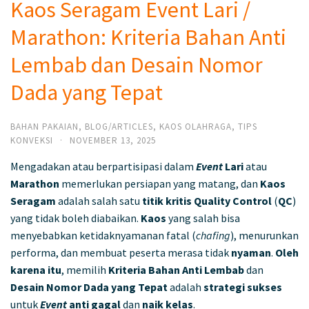
Kaos Seragam Event Lari /
Marathon: Kriteria Bahan Anti
Lembab dan Desain Nomor
Dada yang Tepat
BAHAN PAKAIAN
,
BLOG/ARTICLES
,
KAOS OLAHRAGA
,
TIPS
KONVEKSI
·
NOVEMBER 13, 2025
Mengadakan atau berpartisipasi dalam
Event
Lari
atau
Marathon
memerlukan persiapan yang matang, dan
Kaos
Seragam
adalah salah satu
titik kritis Quality Control
(
QC
)
yang tidak boleh diabaikan.
Kaos
yang salah bisa
menyebabkan ketidaknyamanan fatal (
chafing
), menurunkan
performa, dan membuat peserta merasa tidak
nyaman
.
Oleh
karena itu
, memilih
Kriteria Bahan Anti Lembab
dan
Desain Nomor Dada yang Tepat
adalah
strategi sukses
untuk
Event
anti gagal
dan
naik kelas
.