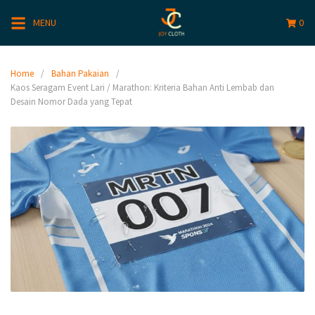
MENU
0
Home
Bahan Pakaian
Kaos Seragam Event Lari / Marathon: Kriteria Bahan Anti Lembab dan
Desain Nomor Dada yang Tepat