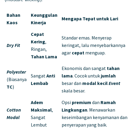
Bahan
Keunggulan
Mengapa Tepat untuk Lari
Kaos
Kinerja
Cepat
Standar emas. Menyerap
Kering
,
Dry Fit
keringat, lalu menyebarkannya
Ringan,
agar
cepat
menguap.
Tahan Lama
Ekonomis dan sangat
tahan
Polyester
Sangat
Anti
lama
. Cocok untuk
jumlah
(Biasanya
Lembab
besar dan
modal kecil
Event
TC
)
skala besar.
Adem
Opsi
premium
dan
Ramah
Cotton
Maksimal
,
Lingkungan
. Menawarkan
Modal
Sangat
keseimbangan kenyamanan dan
Lembut
penyerapan yang baik.