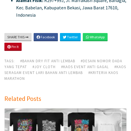
Alamat Fisik:
R297+99J, Jl. Marrakash Square, Bahagia,
Kec. Babelan, Kabupaten Bekasi, Jawa Barat 17610,
Indonesia
SHARE THIS
Facebook
Twitter
WhatsApp
Pin It
TAGS:
#BAHAN DRY FIT ANTI LEMBAB
#DESAIN NOMOR DADA
YANG TEPAT
#JOY CLOTH
#KAOS EVENT ANTI GAGAL
#KAOS
SERAGAM EVENT LARI BAHAN ANTI LEMBAB
#KRITERIA KAOS
MARATHON
Related Posts