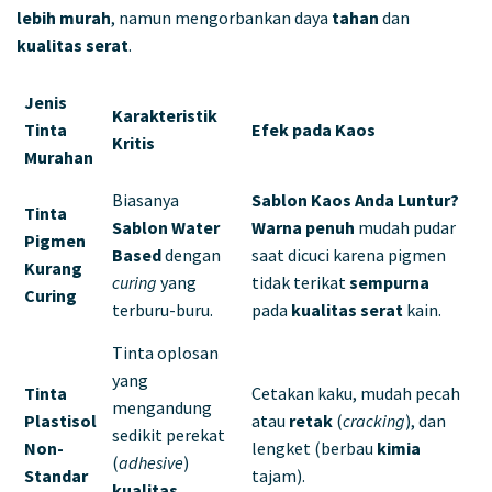
lebih murah
, namun mengorbankan daya
tahan
dan
kualitas serat
.
Jenis
Karakteristik
Tinta
Efek pada Kaos
Kritis
Murahan
Biasanya
Sablon Kaos Anda Luntur?
Tinta
Sablon Water
Warna penuh
mudah pudar
Pigmen
Based
dengan
saat dicuci karena pigmen
Kurang
curing
yang
tidak terikat
sempurna
Curing
terburu-buru.
pada
kualitas serat
kain.
Tinta oplosan
yang
Tinta
Cetakan kaku, mudah pecah
mengandung
Plastisol
atau
retak
(
cracking
), dan
sedikit perekat
Non-
lengket (berbau
kimia
(
adhesive
)
Standar
tajam).
kualitas