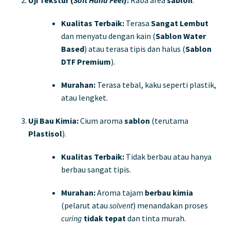
Uji Tekstur (
Soft Hand Feel
):
Raba area
sablon
.
Kualitas Terbaik:
Terasa
Sangat Lembut
dan menyatu dengan kain (
Sablon Water
Based
) atau terasa tipis dan halus (
Sablon
DTF Premium
).
Murahan:
Terasa tebal, kaku seperti plastik,
atau lengket.
Uji Bau Kimia:
Cium aroma
sablon
(terutama
Plastisol
).
Kualitas Terbaik:
Tidak berbau atau hanya
berbau sangat tipis.
Murahan:
Aroma tajam
berbau kimia
(pelarut atau
solvent
) menandakan proses
curing
tidak tepat
dan tinta murah.