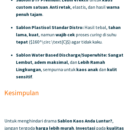
custom satuan
.
Anti retak
, elastis, dan hasil
warna
penuh
tajam
.
Sablon Plastisol Standar Distro:
Hasil tebal,
tahan
lama
,
kuat
, namun
wajib cek
proses
curing
di suhu
tepat
(
$160^\circ \text{C}$
) agar tidak kaku.
Sablon Water Based Discharge/Superwhite:
Sangat
Lembut
,
adem maksimal
, dan
Lebih Ramah
Lingkungan
, sempurna untuk
kaos anak
dan
kulit
sensitif
.
Kesimpulan
Untuk menghindari drama
Sablon Kaos Anda Luntur?
,
jangan tergoda
harga lebih murah
.
Investasi
pada
kualitas