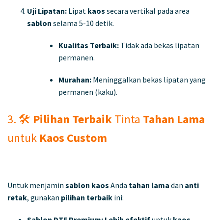
Uji Lipatan:
Lipat
kaos
secara vertikal pada area
sablon
selama 5-10 detik.
Kualitas Terbaik:
Tidak ada bekas lipatan
permanen.
Murahan:
Meninggalkan bekas lipatan yang
permanen (kaku).
3. 🛠️
Pilihan Terbaik
Tinta
Tahan Lama
untuk
Kaos Custom
Untuk menjamin
sablon kaos
Anda
tahan lama
dan
anti
retak
, gunakan
pilihan terbaik
ini:
Sablon DTF Premium:
Lebih efektif
untuk
kaos