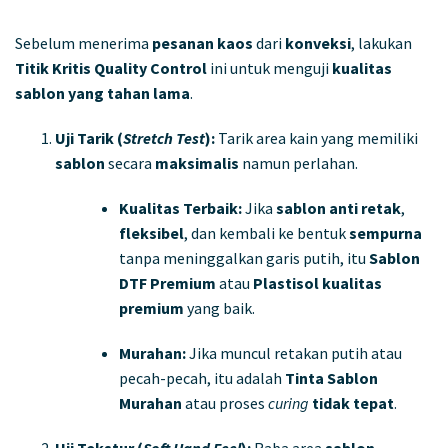
Sebelum menerima
pesanan kaos
dari
konveksi
, lakukan
Titik Kritis Quality Control
ini untuk menguji
kualitas
sablon yang tahan lama
.
Uji Tarik (
Stretch Test
):
Tarik area kain yang memiliki
sablon
secara
maksimalis
namun perlahan.
Kualitas Terbaik:
Jika
sablon
anti retak
,
fleksibel
, dan kembali ke bentuk
sempurna
tanpa meninggalkan garis putih, itu
Sablon
DTF Premium
atau
Plastisol
kualitas
premium
yang baik.
Murahan:
Jika muncul retakan putih atau
pecah-pecah, itu adalah
Tinta Sablon
Murahan
atau proses
curing
tidak tepat
.