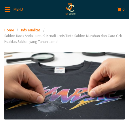
MENU
0
Home
Info Kualitas
Sablon Kaos Anda Luntur? Kenali Jenis Tinta Sablon Murahan dan Cara Cek
Kualitas Sablon yang Tahan Lama!