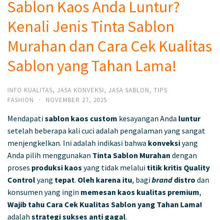
Sablon Kaos Anda Luntur?
Kenali Jenis Tinta Sablon
Murahan dan Cara Cek Kualitas
Sablon yang Tahan Lama!
INFO KUALITAS
,
JASA KONVEKSI
,
JASA SABLON
,
TIPS
FASHION
·
NOVEMBER 27, 2025
Mendapati
sablon kaos
custom
kesayangan Anda
luntur
setelah beberapa kali cuci adalah pengalaman yang sangat
menjengkelkan. Ini adalah indikasi bahwa
konveksi
yang
Anda pilih menggunakan
Tinta Sablon Murahan
dengan
proses
produksi kaos
yang tidak melalui
titik kritis Quality
Control
yang
tepat
.
Oleh karena itu
, bagi
brand
distro
dan
konsumen yang ingin
memesan kaos
kualitas premium
,
Wajib tahu
Cara Cek Kualitas Sablon yang Tahan Lama!
adalah
strategi sukses
anti gagal
.