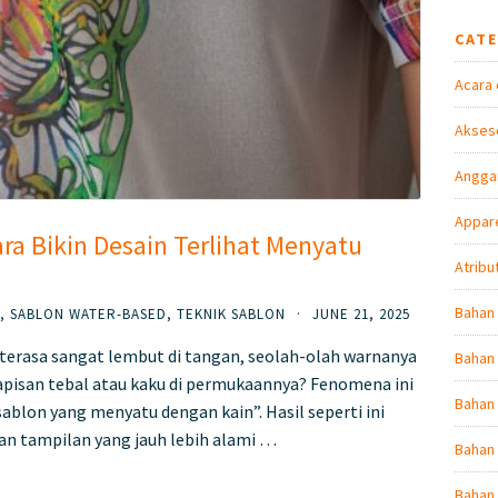
CAT
Acara 
Akseso
Angga
Appare
ara Bikin Desain Terlihat Menyatu
Atribu
Bahan
,
SABLON WATER-BASED
,
TEKNIK SABLON
·
JUNE 21, 2025
terasa sangat lembut di tangan, seolah-olah warnanya
Bahan 
apisan tebal atau kaku di permukaannya? Fenomena ini
Bahan
ablon yang menyatu dengan kain”. Hasil seperti ini
an tampilan yang jauh lebih alami …
Bahan 
Bahan