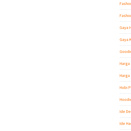
Fashio
Fashio
Gaya 
Gaya 
Goodi
Harga 
Harga
Hobi P
Hoodi
Ide De
Ide Ha