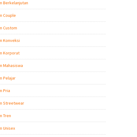
n Berkelanjutan
n Couple
on Custom
n Konveksi
n Korporat
on Mahasiswa
n Pelajar
n Pria
on Streetwear
n Tren
n Unisex