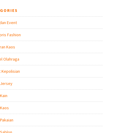
EGORIES
dan Event
ris Fashion
ran Kaos
l Olahraga
t Kepolisian
 Jersey
Kain
 Kaos
Pakaian
 Sablon