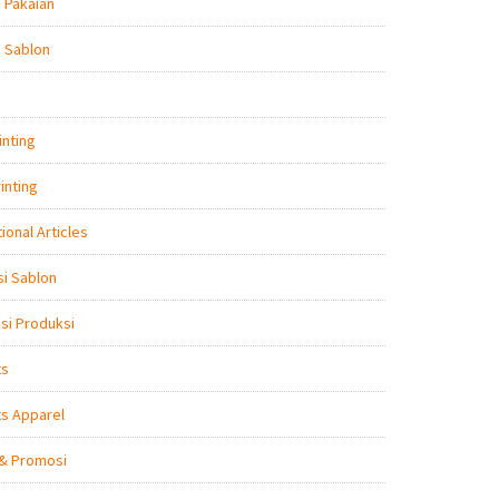
 Pakaian
 Sablon
inting
inting
ional Articles
i Sablon
nsi Produksi
ts
s Apparel
 & Promosi