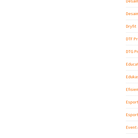
Desain
Desain
Dryfit
DTF Pr
DTG Pr
Educat
Edukas
Efisie
Espor
Esport
Event