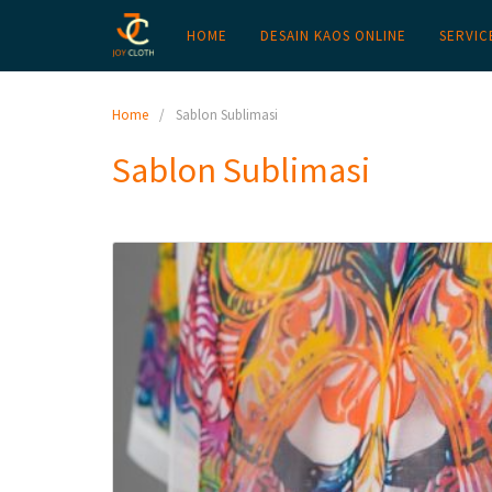
HOME
DESAIN KAOS ONLINE
SERVIC
Home
Sablon Sublimasi
Sablon Sublimasi