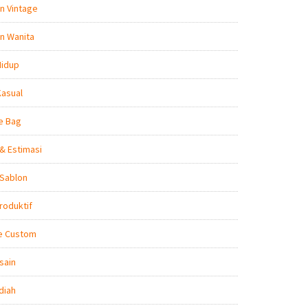
n Vintage
n Wanita
Hidup
Kasual
e Bag
& Estimasi
 Sablon
roduktif
e Custom
sain
diah