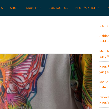
ES
SHOP
ABOUT US
CONTACT US
BLOG/ARTICLES
P
LAT
Sablon
Sublim
Mau Ja
yang W
Kaos P
yang U
Ide Ka
Bahan
Gaya K
Kaos W