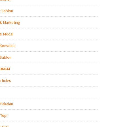
r Sablon
 & Marketing
 & Modal
 Konveksi
 Sablon
s UMKM
rticles
 Pakaian
 Topi