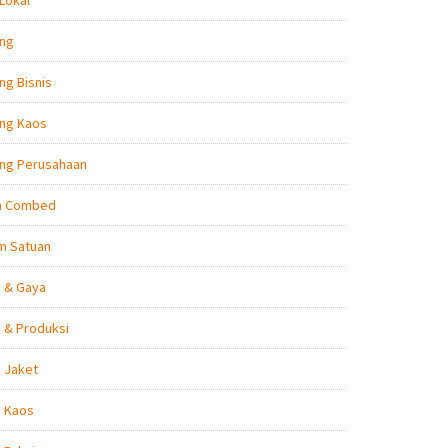
Lokal
ing
ng Bisnis
ing Kaos
ing Perusahaan
n Combed
m Satuan
n & Gaya
 & Produksi
 Jaket
n Kaos