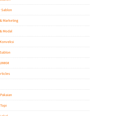
r Sablon
 & Marketing
 & Modal
 Konveksi
 Sablon
s UMKM
rticles
 Pakaian
 Topi