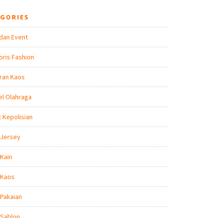
EGORIES
dan Event
ris Fashion
ran Kaos
l Olahraga
t Kepolisian
 Jersey
Kain
 Kaos
Pakaian
 Sablon