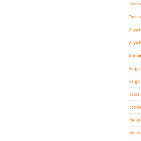
Fashio
Fashio
Gaya 
Gaya 
Goodi
Harga 
Harga
Hobi P
Hoodi
Ide De
Ide Ha