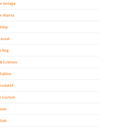
n Vintage
n Wanita
Hidup
Kasual
e Bag
& Estimasi
 Sablon
roduktif
e Custom
sain
diah