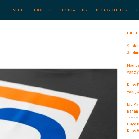
ES
SHOP
ABOUT US
CONTACT US
BLOG/ARTICLES
P
LAT
Sablon
Sublim
Mau Ja
yang W
Kaos P
yang U
Ide Ka
Bahan
Gaya K
Kaos W