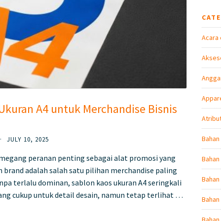
CAT
Acara 
Akseso
Angga
Appare
Ukuran A4 untuk Merchandise Bisnis
Atribu
Bahan
·
JULY 10, 2025
emegang peranan penting sebagai alat promosi yang
Bahan 
n brand adalah salah satu pilihan merchandise paling
Bahan
pa terlalu dominan, sablon kaos ukuran A4 seringkali
ang cukup untuk detail desain, namun tetap terlihat …
Bahan 
Bahan