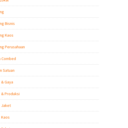
Lokal
ing
ng Bisnis
ing Kaos
ing Perusahaan
n Combed
m Satuan
n & Gaya
 & Produksi
 Jaket
n Kaos