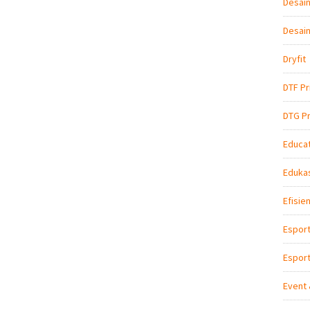
Desain
Desain
Dryfit
DTF Pr
DTG Pr
Educat
Edukas
Efisie
Espor
Esport
Event