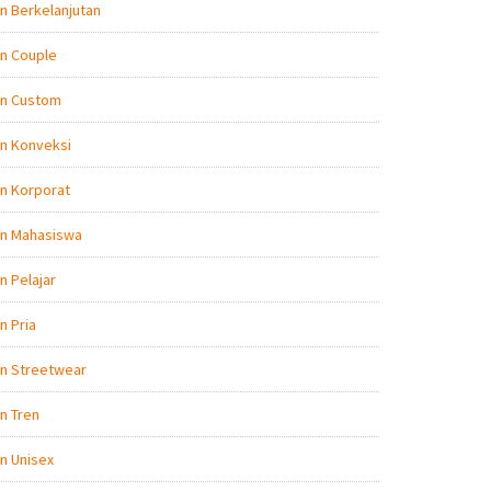
n Berkelanjutan
n Couple
on Custom
n Konveksi
n Korporat
on Mahasiswa
n Pelajar
n Pria
on Streetwear
n Tren
n Unisex