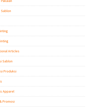
 Pakaian
 Sablon
inting
inting
ional Articles
i Sablon
nsi Produksi
ts
s Apparel
 & Promosi