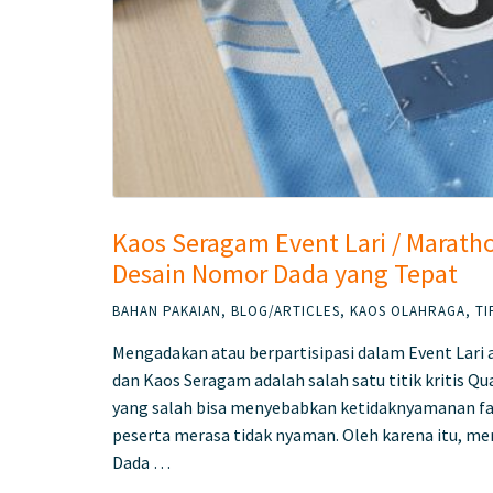
Kaos Seragam Event Lari / Marath
Desain Nomor Dada yang Tepat
BAHAN PAKAIAN
,
BLOG/ARTICLES
,
KAOS OLAHRAGA
,
TI
Mengadakan atau berpartisipasi dalam Event Lar
dan Kaos Seragam adalah salah satu titik kritis Qu
yang salah bisa menyebabkan ketidaknyamanan fa
peserta merasa tidak nyaman. Oleh karena itu, m
Dada …