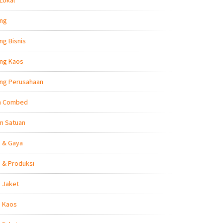
Lokal
ing
ng Bisnis
ing Kaos
ing Perusahaan
n Combed
m Satuan
n & Gaya
 & Produksi
 Jaket
n Kaos