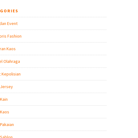
EGORIES
dan Event
ris Fashion
ran Kaos
l Olahraga
t Kepolisian
 Jersey
Kain
 Kaos
Pakaian
 Sablon