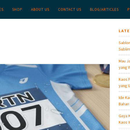
ES
SHOP
ABOUT US
CONTACT US
BLOG/ARTICLES
P
LAT
Sablon
Sublim
Mau Ja
yang W
Kaos P
yang U
Ide Ka
Bahan
Gaya K
Kaos W