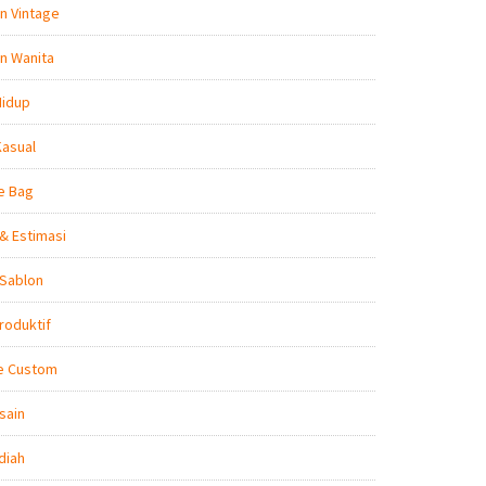
n Vintage
n Wanita
Hidup
Kasual
e Bag
& Estimasi
 Sablon
roduktif
e Custom
sain
diah