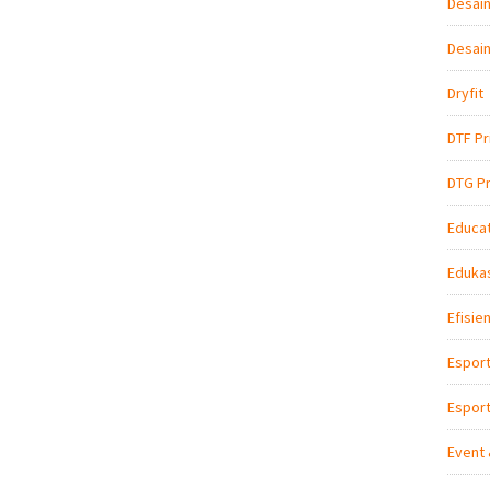
Desain
Desain
Dryfit
DTF Pr
DTG Pr
Educat
Edukas
Efisie
Espor
Esport
Event