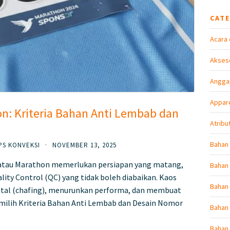
CAT
Acara 
Akseso
Angga
Appare
on: Kriteria Bahan Anti Lembab dan
Atribu
Bahan
PS KONVEKSI
·
NOVEMBER 13, 2025
i atau Marathon memerlukan persiapan yang matang,
Bahan 
ality Control (QC) yang tidak boleh diabaikan. Kaos
Bahan
tal (chafing), menurunkan performa, dan membuat
emilih Kriteria Bahan Anti Lembab dan Desain Nomor
Bahan 
Bahan