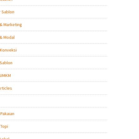
r Sablon
 & Marketing
 & Modal
 Konveksi
 Sablon
s UMKM
rticles
 Pakaian
 Topi