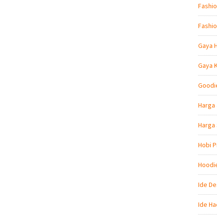
Fashio
Fashio
Gaya 
Gaya 
Goodi
Harga 
Harga
Hobi P
Hoodi
Ide De
Ide Ha