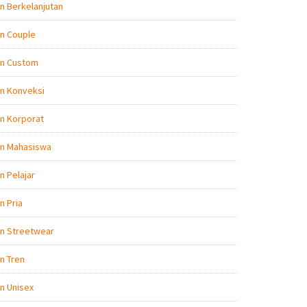
n Berkelanjutan
n Couple
on Custom
n Konveksi
n Korporat
on Mahasiswa
n Pelajar
n Pria
on Streetwear
n Tren
n Unisex