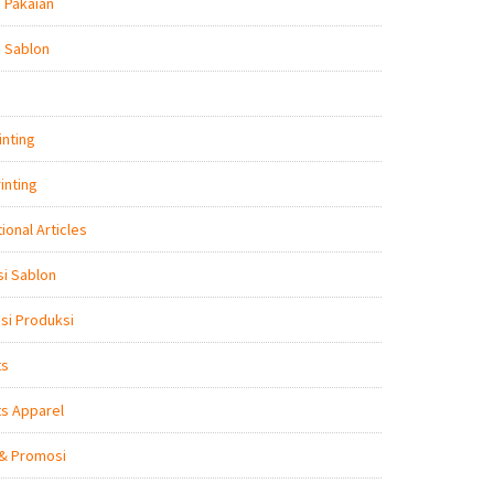
 Pakaian
 Sablon
inting
inting
ional Articles
i Sablon
nsi Produksi
ts
s Apparel
 & Promosi