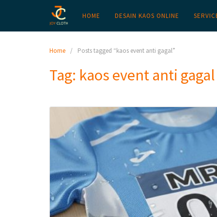
HOME
DESAIN KAOS ONLINE
SERVIC
Home
Posts tagged “kaos event anti gagal”
Tag:
kaos event anti gagal