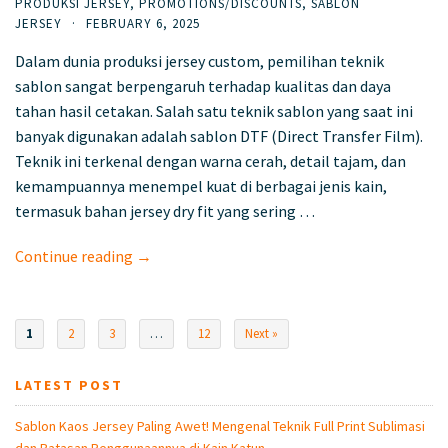
PRODUKSI JERSEY
,
PROMOTIONS/DISCOUNTS
,
SABLON
JERSEY
·
FEBRUARY 6, 2025
Dalam dunia produksi jersey custom, pemilihan teknik
sablon sangat berpengaruh terhadap kualitas dan daya
tahan hasil cetakan. Salah satu teknik sablon yang saat ini
banyak digunakan adalah sablon DTF (Direct Transfer Film).
Teknik ini terkenal dengan warna cerah, detail tajam, dan
kemampuannya menempel kuat di berbagai jenis kain,
termasuk bahan jersey dry fit yang sering …
Continue reading →
1
2
3
…
12
Next »
LATEST POST
Sablon Kaos Jersey Paling Awet! Mengenal Teknik Full Print Sublimasi
dan Batasan Penggunaannya di Kain Katun