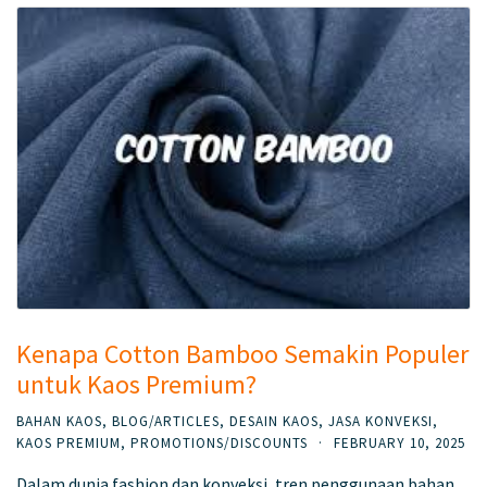
Kenapa Cotton Bamboo Semakin Populer
untuk Kaos Premium?
BAHAN KAOS
,
BLOG/ARTICLES
,
DESAIN KAOS
,
JASA KONVEKSI
,
KAOS PREMIUM
,
PROMOTIONS/DISCOUNTS
·
FEBRUARY 10, 2025
Dalam dunia fashion dan konveksi, tren penggunaan bahan