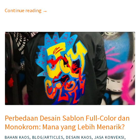
Continue reading →
Perbedaan Desain Sablon Full-Color dan
Monokrom: Mana yang Lebih Menarik?
BAHAN KAOS
,
BLOG/ARTICLES
,
DESAIN KAOS
,
JASA KONVEKSI
,