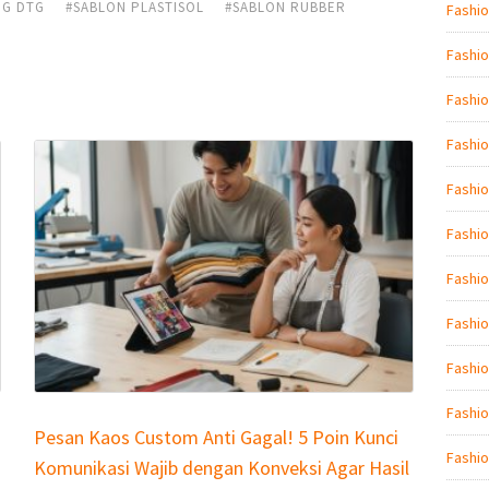
NG DTG
#SABLON PLASTISOL
#SABLON RUBBER
Fashio
Fashio
Fashi
Fashio
Fashio
Fashi
Fashio
Fashio
Fashi
Fashio
Pesan Kaos Custom Anti Gagal! 5 Poin Kunci
Fashio
Komunikasi Wajib dengan Konveksi Agar Hasil