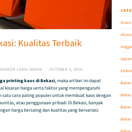
CAT
Acara 
Akseso
asi: Kualitas Terbaik
Angga
Appare
VENDOR LOKAL BEKASI
·
OCTOBER 5, 2024
Atribu
ga printing kaos di Bekasi
, maka artikel ini dapat
Bahan
kisaran harga serta faktor yang mempengaruhi
ah satu cara paling populer untuk membuat kaos dengan
Bahan 
unitas, atau penggunaan pribadi. Di Bekasi, banyak
Bahan
gan harga bersaing dan kualitas yang bervariasi.
Bahan 
Bahan