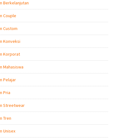
n Berkelanjutan
n Couple
on Custom
n Konveksi
n Korporat
on Mahasiswa
n Pelajar
n Pria
on Streetwear
n Tren
n Unisex