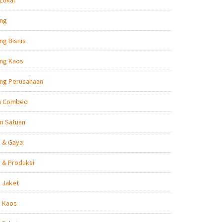
Lokal
ing
ng Bisnis
ing Kaos
ing Perusahaan
n Combed
m Satuan
n & Gaya
 & Produksi
 Jaket
n Kaos