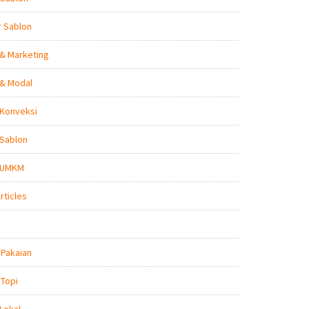
r Sablon
 & Marketing
 & Modal
 Konveksi
 Sablon
s UMKM
rticles
 Pakaian
 Topi