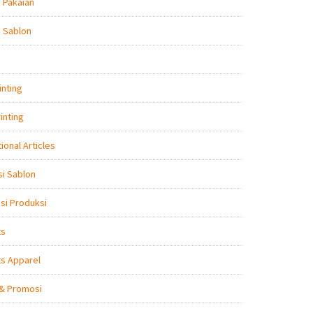
 Pakaian
 Sablon
inting
inting
ional Articles
i Sablon
nsi Produksi
ts
s Apparel
 & Promosi