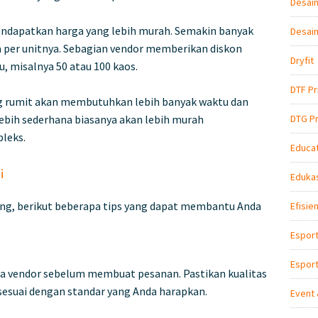
Desain
ndapatkan harga yang lebih murah. Semakin banyak
Desain
 per unitnya. Sebagian vendor memberikan diskon
Dryfit
, misalnya 50 atau 100 kaos.
DTF Pr
ng rumit akan membutuhkan lebih banyak waktu dan
DTG Pr
 lebih sederhana biasanya akan lebih murah
leks.
Educat
i
Edukas
g, berikut beberapa tips yang dapat membantu Anda
Efisie
Espor
Esport
rja vendor sebelum membuat pesanan. Pastikan kualitas
sesuai dengan standar yang Anda harapkan.
Event