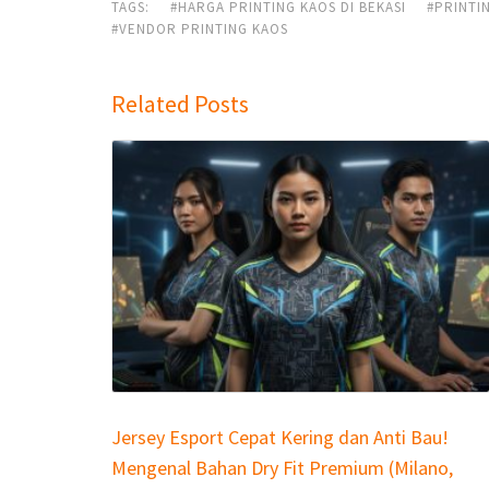
TAGS:
#HARGA PRINTING KAOS DI BEKASI
#PRINTI
#VENDOR PRINTING KAOS
Related Posts
Jersey Esport Cepat Kering dan Anti Bau!
Mengenal Bahan Dry Fit Premium (Milano,