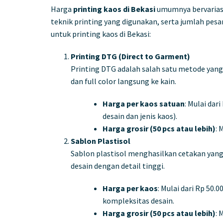
Harga
printing kaos di Bekasi
umumnya bervariasi
teknik printing yang digunakan, serta jumlah pes
untuk printing kaos di Bekasi:
Printing DTG (Direct to Garment)
Printing DTG adalah salah satu metode yan
dan full color langsung ke kain.
Harga per kaos satuan
: Mulai dar
desain dan jenis kaos).
Harga grosir (50 pcs atau lebih)
: 
Sablon Plastisol
Sablon plastisol menghasilkan cetakan yang 
desain dengan detail tinggi.
Harga per kaos
: Mulai dari Rp 50.
kompleksitas desain.
Harga grosir (50 pcs atau lebih)
: 