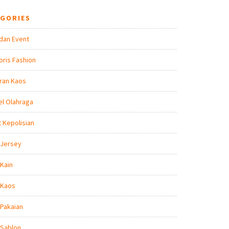
EGORIES
dan Event
ris Fashion
ran Kaos
l Olahraga
t Kepolisian
 Jersey
Kain
 Kaos
Pakaian
 Sablon