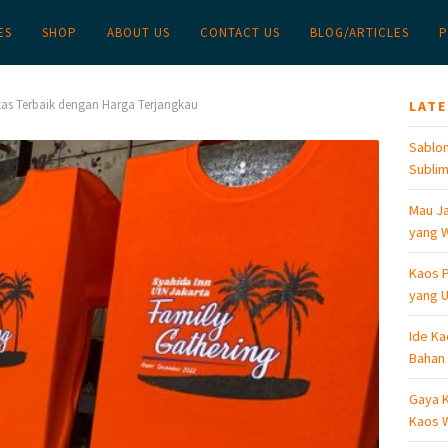
ES
SHOP
ABOUT US
CONTACT US
BLOG/ARTICLES
P
itas Terbaik dengan Harga Terjangkau
LAT
Sablon
Sublim
Mau Ja
yang W
Kaos P
yang U
Ide Ka
Bahan
Gaya K
Kaos W