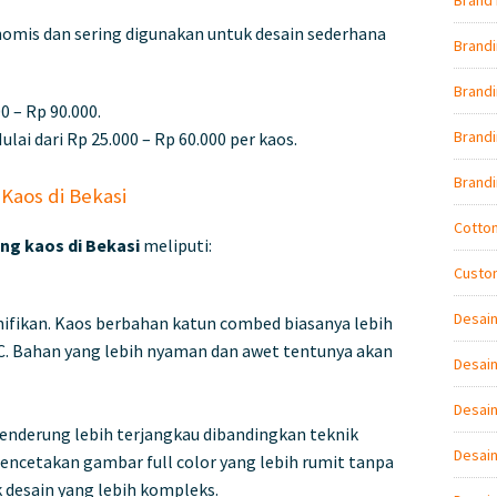
Brand 
nomis dan sering digunakan untuk desain sederhana
Brand
Brandi
00 – Rp 90.000.
Brand
Mulai dari Rp 25.000 – Rp 60.000 per kaos.
Brand
Kaos di Bekasi
Cotto
ing kaos di Bekasi
meliputi:
Custo
Desai
ifikan. Kaos berbahan katun combed biasanya lebih
C. Bahan yang lebih nyaman dan awet tentunya akan
Desain
Desain
 cenderung lebih terjangkau dibandingkan teknik
Desai
cetakan gambar full color yang lebih rumit tanpa
 desain yang lebih kompleks.