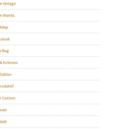
n Vintage
n Wanita
Hidup
Kasual
e Bag
& Estimasi
 Sablon
roduktif
e Custom
sain
diah