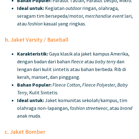
Bahan Populer:
Parasut Taslan, Parasut Despo, Mikro.
Ideal untuk:
Kegiatan
outdoor
ringan, olahraga,
seragam tim bersepeda/motor,
merchandise event
lari,
atau
fashion
kasual yang ringkas.
b. Jaket Varsity / Baseball
Karakteristik:
Gaya klasik ala jaket kampus Amerika,
dengan badan dari bahan
fleece
atau
baby terry
dan
lengan dari kulit sintetis atau bahan berbeda. Rib di
kerah, manset, dan pinggang.
Bahan Populer:
Fleece Cotton
,
Fleece Polyester
,
Baby
Terry
, Kulit Sintetis.
Ideal untuk:
Jaket komunitas sekolah/kampus, tim
olahraga non-lapangan,
fashion streetwear
, atau
brand
anak muda.
c. Jaket Bomber