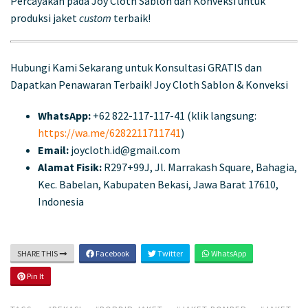
Percayakan pada Joy Cloth Sablon dan Konveksi untuk
produksi jaket
custom
terbaik!
Hubungi Kami Sekarang untuk Konsultasi GRATIS dan
Dapatkan Penawaran Terbaik! Joy Cloth Sablon & Konveksi
WhatsApp:
+62 822-117-117-41 (klik langsung:
https://wa.me/6282211711741
)
Email:
joycloth.id@gmail.com
Alamat Fisik:
R297+99J, Jl. Marrakash Square, Bahagia,
Kec. Babelan, Kabupaten Bekasi, Jawa Barat 17610,
Indonesia
SHARE THIS
Facebook
Twitter
WhatsApp
Pin It