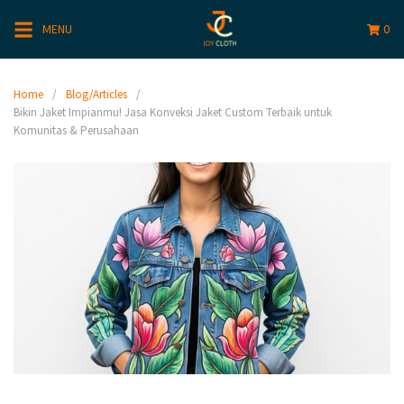
MENU
0
Home
Blog/Articles
Bikin Jaket Impianmu! Jasa Konveksi Jaket Custom Terbaik untuk
Komunitas & Perusahaan