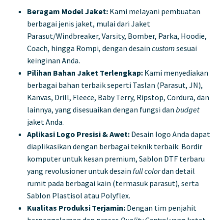
Beragam Model Jaket:
Kami melayani pembuatan
berbagai jenis jaket, mulai dari Jaket
Parasut/Windbreaker, Varsity, Bomber, Parka, Hoodie,
Coach, hingga Rompi, dengan desain
custom
sesuai
keinginan Anda.
Pilihan Bahan Jaket Terlengkap:
Kami menyediakan
berbagai bahan terbaik seperti Taslan (Parasut, JN),
Kanvas, Drill, Fleece, Baby Terry, Ripstop, Cordura, dan
lainnya, yang disesuaikan dengan fungsi dan
budget
jaket Anda.
Aplikasi Logo Presisi & Awet:
Desain logo Anda dapat
diaplikasikan dengan berbagai teknik terbaik: Bordir
komputer untuk kesan premium, Sablon DTF terbaru
yang revolusioner untuk desain
full color
dan detail
rumit pada berbagai kain (termasuk parasut), serta
Sablon Plastisol atau Polyflex.
Kualitas Produksi Terjamin:
Dengan tim penjahit
berpengalaman dan proses
Quality Control
yang ketat,