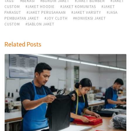
TAGS:
#BEKASI
#BORDIR JAKET
#JAKET BOMBER
#JAKET
CUSTOM
#JAKET HOODIE
#JAKET KOMUNITAS
#JAKET
PARASUT
#JAKET PERUSAHAAN
#JAKET VARSITY
#JASA
PEMBUATAN JAKET
#JOY CLOTH
#KONVEKSI JAKET
CUSTOM
#SABLON JAKET
Related Posts