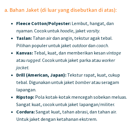
a. Bahan Jaket (di luar yang disebutkan di atas):
Fleece Cotton/Polyester:
Lembut, hangat, dan
nyaman. Cocok untuk
hoodie
, jaket
varsity
.
Taslan:
Tahan air dan angin, tekstur agak tebal.
Pilihan populer untuk jaket
outdoor
dan
coach
.
Kanvas:
Tebal, kuat, dan memberikan kesan
vintage
atau
rugged
. Cocok untuk jaket parka atau
worker
jacket
.
Drill (American, Japan):
Tekstur rapat, kuat, cukup
tebal. Digunakan untuk jaket
bomber
atau seragam
lapangan.
Ripstop:
Pola kotak-kotak mencegah sobekan meluas.
Sangat kuat, cocok untuk jaket lapangan/militer.
Cordura:
Sangat kuat, tahan abrasi, dan tahan air.
Untuk jaket dengan ketahanan ekstrem.