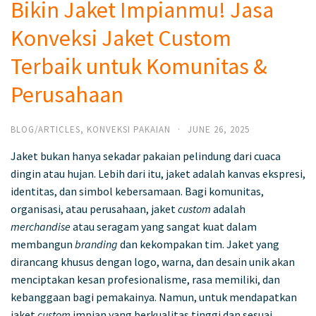
Bikin Jaket Impianmu! Jasa
Konveksi Jaket Custom
Terbaik untuk Komunitas &
Perusahaan
BLOG/ARTICLES
,
KONVEKSI PAKAIAN
·
JUNE 26, 2025
Jaket bukan hanya sekadar pakaian pelindung dari cuaca
dingin atau hujan. Lebih dari itu, jaket adalah kanvas ekspresi,
identitas, dan simbol kebersamaan. Bagi komunitas,
organisasi, atau perusahaan, jaket
custom
adalah
merchandise
atau seragam yang sangat kuat dalam
membangun
branding
dan kekompakan tim. Jaket yang
dirancang khusus dengan logo, warna, dan desain unik akan
menciptakan kesan profesionalisme, rasa memiliki, dan
kebanggaan bagi pemakainya. Namun, untuk mendapatkan
jaket
custom
impian yang berkualitas tinggi dan sesuai