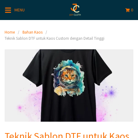
MENU
0
Home
Bahan Kaos
Teknik Sablon DTF untuk Kaos Custom dengan Detail Tinggi
Teknik Sablon DTF untuk Kaos