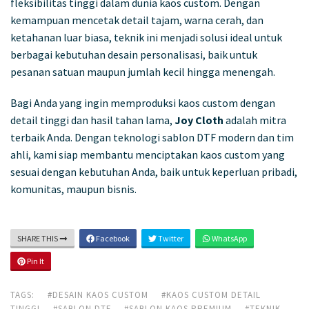
fleksibilitas tinggi dalam dunia kaos custom. Dengan
kemampuan mencetak detail tajam, warna cerah, dan
ketahanan luar biasa, teknik ini menjadi solusi ideal untuk
berbagai kebutuhan desain personalisasi, baik untuk
pesanan satuan maupun jumlah kecil hingga menengah.
Bagi Anda yang ingin memproduksi kaos custom dengan
detail tinggi dan hasil tahan lama,
Joy Cloth
adalah mitra
terbaik Anda. Dengan teknologi sablon DTF modern dan tim
ahli, kami siap membantu menciptakan kaos custom yang
sesuai dengan kebutuhan Anda, baik untuk keperluan pribadi,
komunitas, maupun bisnis.
SHARE THIS
Facebook
Twitter
WhatsApp
Pin It
TAGS:
#DESAIN KAOS CUSTOM
#KAOS CUSTOM DETAIL
TINGGI
#SABLON DTF
#SABLON KAOS PREMIUM
#TEKNIK