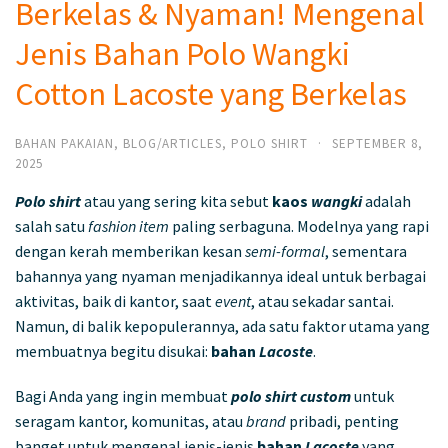
Berkelas & Nyaman! Mengenal
Jenis Bahan Polo Wangki
Cotton Lacoste yang Berkelas
BAHAN PAKAIAN
,
BLOG/ARTICLES
,
POLO SHIRT
·
SEPTEMBER 8,
2025
Polo shirt
atau yang sering kita sebut
kaos
wangki
adalah
salah satu
fashion item
paling serbaguna. Modelnya yang rapi
dengan kerah memberikan kesan
semi-formal
, sementara
bahannya yang nyaman menjadikannya ideal untuk berbagai
aktivitas, baik di kantor, saat
event
, atau sekadar santai.
Namun, di balik kepopulerannya, ada satu faktor utama yang
membuatnya begitu disukai:
bahan
Lacoste
.
Bagi Anda yang ingin membuat
polo shirt custom
untuk
seragam kantor, komunitas, atau
brand
pribadi, penting
banget untuk mengenal jenis-jenis
bahan
Lacoste
yang