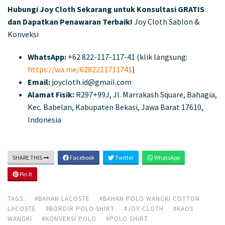
Hubungi Joy Cloth Sekarang untuk Konsultasi GRATIS
dan Dapatkan Penawaran Terbaik!
Joy Cloth Sablon &
Konveksi
WhatsApp:
+62 822-117-117-41 (klik langsung:
https://wa.me/6282211711741
)
Email:
joycloth.id@gmail.com
Alamat Fisik:
R297+99J, Jl. Marrakash Square, Bahagia,
Kec. Babelan, Kabupaten Bekasi, Jawa Barat 17610,
Indonesia
SHARE THIS
Facebook
Twitter
WhatsApp
Pin It
TAGS:
#BAHAN LACOSTE
#BAHAN POLO WANGKI COTTON
LACOSTE
#BORDIR POLO SHIRT
#JOY CLOTH
#KAOS
WANGKI
#KONVEKSI POLO
#POLO SHIRT