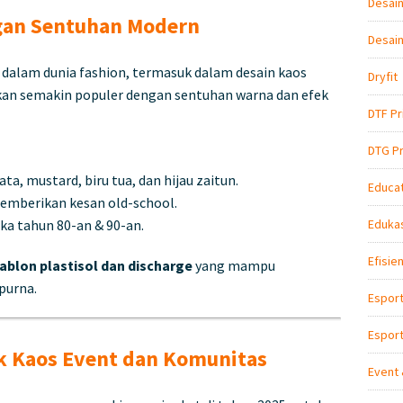
Desain
ngan Sentuhan Modern
Desain
 dalam dunia fashion, termasuk dalam desain kaos
Dryfit
 akan semakin populer dengan sentuhan warna dan efek
DTF Pr
DTG Pr
, mustard, biru tua, dan hijau zaitun.
Educat
emberikan kesan old-school.
Edukas
tika tahun 80-an & 90-an.
Efisie
ablon plastisol dan discharge
yang mampu
purna.
Espor
Esport
uk Kaos Event dan Komunitas
Event