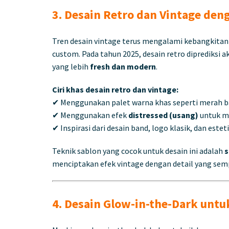
3. Desain Retro dan Vintage de
Tren desain vintage terus mengalami kebangkitan
custom. Pada tahun 2025, desain retro diprediksi
yang lebih
fresh dan modern
.
Ciri khas desain retro dan vintage:
✔ Menggunakan palet warna khas seperti merah bata
✔ Menggunakan efek
distressed (usang)
untuk m
✔ Inspirasi dari desain band, logo klasik, dan este
Teknik sablon yang cocok untuk desain ini adalah
s
menciptakan efek vintage dengan detail yang sem
4. Desain Glow-in-the-Dark unt