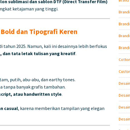
Brand 
lon sublimasi dan sablon DTF (Direct Transfer Film)
ngkat ketajaman yang tinggi.
Brand
Brandi
 Bold dan Tipografi Keren
Brand
i tahun 2025. Namun, kali ini desainnya lebih berfokus
Brand
 dan tata letak tulisan yang kreatif
.
Cotto
Custo
am, putih, abu-abu, dan earthy tones.
Desai
a tanpa banyak grafis tambahan.
script, atau handwritten style
.
Desain
Desain
an casual
, karena memberikan tampilan yang elegan
Desai