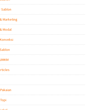
r Sablon
 & Marketing
 & Modal
 Konveksi
 Sablon
s UMKM
rticles
 Pakaian
 Topi