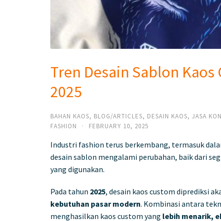
Tren Desain Sablon Kaos 
2025
BAHAN KAOS
,
BLOG/ARTICLES
,
DESAIN KAOS
,
JASA KO
FASHION
·
FEBRUARY 10, 2025
Industri fashion terus berkembang, termasuk dal
desain sablon mengalami perubahan, baik dari seg
yang digunakan.
Pada tahun
2025
, desain kaos custom diprediksi a
kebutuhan pasar modern
. Kombinasi antara tekn
menghasilkan kaos custom yang
lebih menarik, e