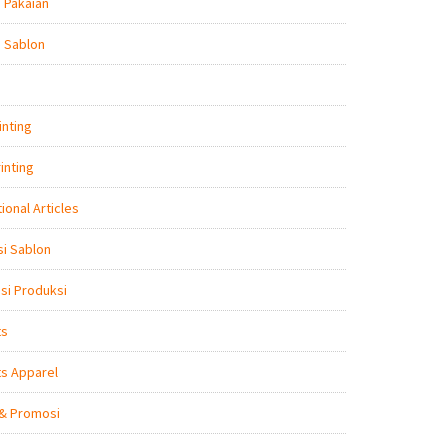
 Pakaian
 Sablon
inting
inting
ional Articles
i Sablon
nsi Produksi
ts
s Apparel
 & Promosi