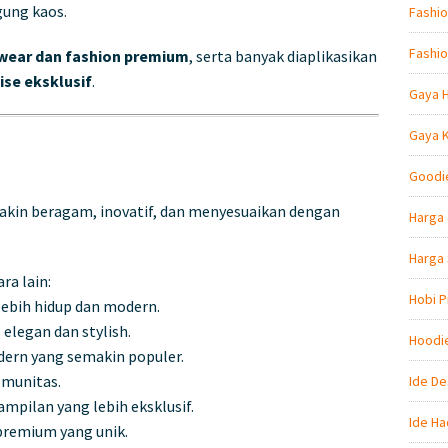
gung kaos.
Fashio
Fashio
wear dan fashion premium
, serta banyak diaplikasikan
se eksklusif
.
Gaya 
Gaya 
Goodi
makin beragam, inovatif, dan menyesuaikan dengan
Harga 
Harga
a lain:
Hobi P
ebih hidup dan modern.
elegan dan stylish.
Hoodi
ern yang semakin populer.
omunitas.
Ide De
mpilan yang lebih eksklusif.
Ide Ha
premium yang unik.