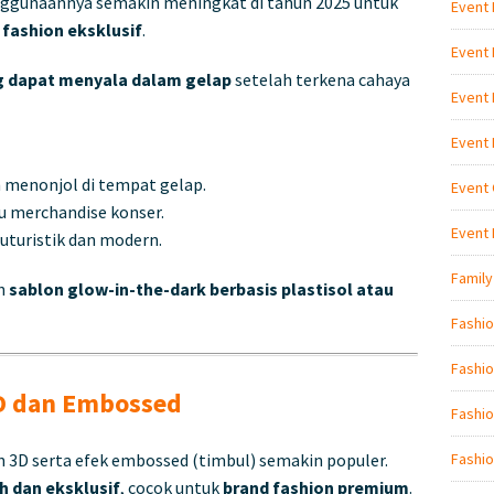
enggunaannya semakin meningkat di tahun 2025 untuk
Event
fashion eksklusif
.
Event
ng dapat menyala dalam gelap
setelah terkena cahaya
Event
Event
 menonjol di tempat gelap.
Event 
au merchandise konser.
Event
uturistik dan modern.
Family
ah
sablon glow-in-the-dark berbasis plastisol atau
Fashi
Fashio
3D dan Embossed
Fashio
Fashio
n 3D serta efek embossed (timbul) semakin populer.
 dan eksklusif
, cocok untuk
brand fashion premium
.