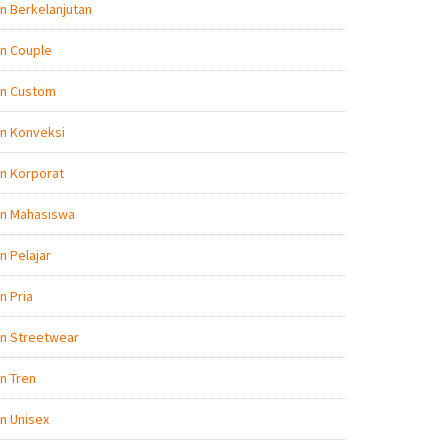
n Berkelanjutan
n Couple
on Custom
n Konveksi
n Korporat
on Mahasiswa
n Pelajar
n Pria
on Streetwear
n Tren
n Unisex