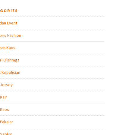
EGORIES
dan Event
ris Fashion
ran Kaos
l Olahraga
t Kepolisian
 Jersey
Kain
 Kaos
Pakaian
 Sablon