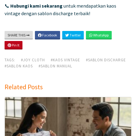
📞
Hubungi kami sekarang
untuk mendapatkan kaos
vintage dengan sablon discharge terbaik!
SHARE THIS
Facebook
Twitter
WhatsApp
Pin It
TAGS:
#JOY CLOTH
#KAOS VINTAGE
#SABLON DISCHARGE
#SABLON KAOS
#SABLON MANUAL
Related Posts