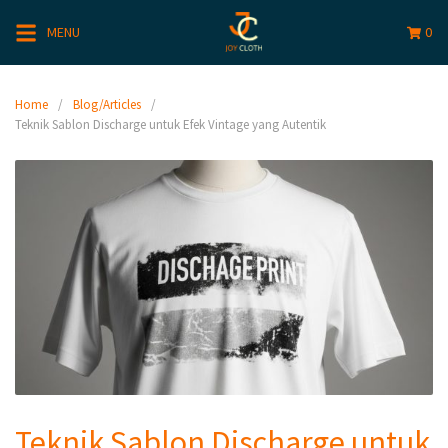
MENU
0
Home
Blog/Articles
Teknik Sablon Discharge untuk Efek Vintage yang Autentik
Teknik Sablon Discharge untuk