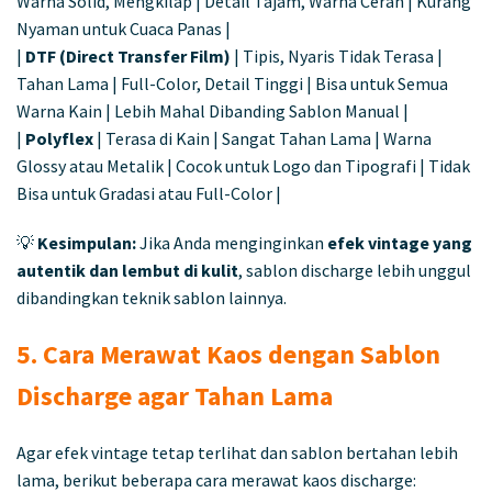
Warna Solid, Mengkilap | Detail Tajam, Warna Cerah | Kurang
Nyaman untuk Cuaca Panas |
|
DTF (Direct Transfer Film)
| Tipis, Nyaris Tidak Terasa |
Tahan Lama | Full-Color, Detail Tinggi | Bisa untuk Semua
Warna Kain | Lebih Mahal Dibanding Sablon Manual |
|
Polyflex
| Terasa di Kain | Sangat Tahan Lama | Warna
Glossy atau Metalik | Cocok untuk Logo dan Tipografi | Tidak
Bisa untuk Gradasi atau Full-Color |
💡
Kesimpulan:
Jika Anda menginginkan
efek vintage yang
autentik dan lembut di kulit
, sablon discharge lebih unggul
dibandingkan teknik sablon lainnya.
5. Cara Merawat Kaos dengan Sablon
Discharge agar Tahan Lama
Agar efek vintage tetap terlihat dan sablon bertahan lebih
lama, berikut beberapa cara merawat kaos discharge: