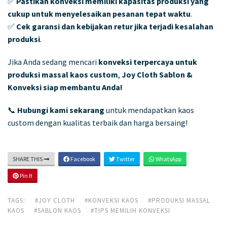
✅
Pastikan konveksi memiliki kapasitas produksi yang
cukup untuk menyelesaikan pesanan tepat waktu
.
✅
Cek garansi dan kebijakan retur jika terjadi kesalahan
produksi
.
Jika Anda sedang mencari
konveksi terpercaya untuk
produksi massal kaos custom
,
Joy Cloth Sablon &
Konveksi siap membantu Anda!
📞
Hubungi kami sekarang
untuk mendapatkan kaos
custom dengan kualitas terbaik dan harga bersaing!
SHARE THIS
Facebook
Twitter
WhatsApp
Pin It
TAGS:
#JOY CLOTH
#KONVEKSI KAOS
#PRODUKSI MASSAL
KAOS
#SABLON KAOS
#TIPS MEMILIH KONVEKSI