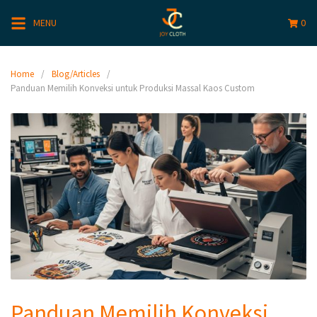
MENU
0
Home
Blog/Articles
Panduan Memilih Konveksi untuk Produksi Massal Kaos Custom
Panduan Memilih Konveksi