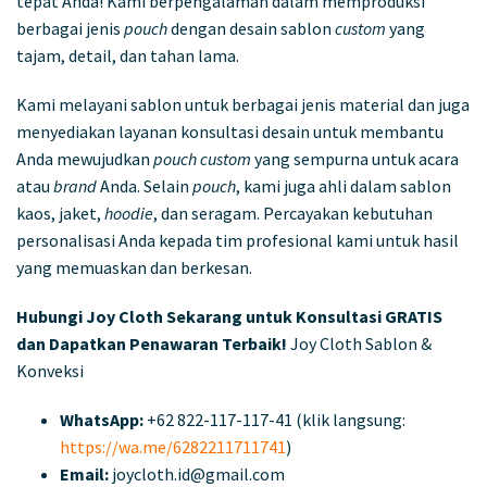
tepat Anda! Kami berpengalaman dalam memproduksi
berbagai jenis
pouch
dengan desain sablon
custom
yang
tajam, detail, dan tahan lama.
Kami melayani sablon untuk berbagai jenis material dan juga
menyediakan layanan konsultasi desain untuk membantu
Anda mewujudkan
pouch custom
yang sempurna untuk acara
atau
brand
Anda. Selain
pouch
, kami juga ahli dalam sablon
kaos, jaket,
hoodie
, dan seragam. Percayakan kebutuhan
personalisasi Anda kepada tim profesional kami untuk hasil
yang memuaskan dan berkesan.
Hubungi Joy Cloth Sekarang untuk Konsultasi GRATIS
dan Dapatkan Penawaran Terbaik!
Joy Cloth Sablon &
Konveksi
WhatsApp:
+62 822-117-117-41 (klik langsung:
https://wa.me/6282211711741
)
Email:
joycloth.id@gmail.com