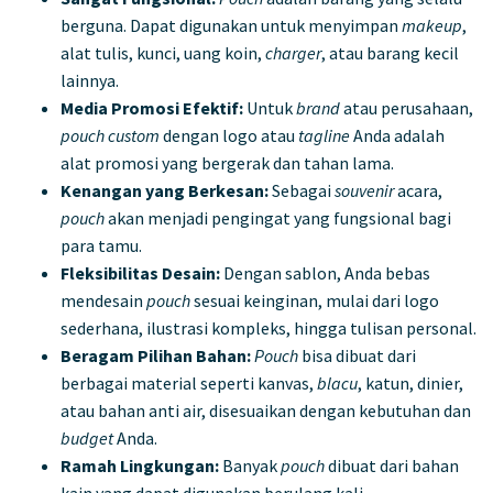
berguna. Dapat digunakan untuk menyimpan
makeup
,
alat tulis, kunci, uang koin,
charger
, atau barang kecil
lainnya.
Media Promosi Efektif:
Untuk
brand
atau perusahaan,
pouch custom
dengan logo atau
tagline
Anda adalah
alat promosi yang bergerak dan tahan lama.
Kenangan yang Berkesan:
Sebagai
souvenir
acara,
pouch
akan menjadi pengingat yang fungsional bagi
para tamu.
Fleksibilitas Desain:
Dengan sablon, Anda bebas
mendesain
pouch
sesuai keinginan, mulai dari logo
sederhana, ilustrasi kompleks, hingga tulisan personal.
Beragam Pilihan Bahan:
Pouch
bisa dibuat dari
berbagai material seperti kanvas,
blacu
, katun, dinier,
atau bahan anti air, disesuaikan dengan kebutuhan dan
budget
Anda.
Ramah Lingkungan:
Banyak
pouch
dibuat dari bahan
kain yang dapat digunakan berulang kali,