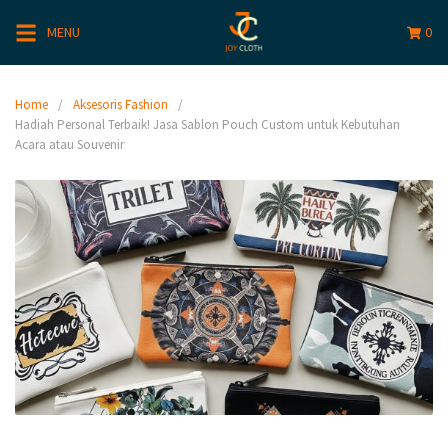
MENU
0
Home
Aksesoris Fashion
Hadiah Personal Terbaik! Jasa Sablon Pouch Custom untuk Kebutuhan
Acara atau Souvenir