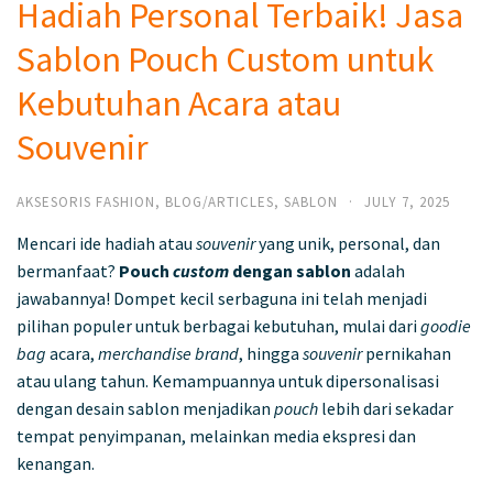
Hadiah Personal Terbaik! Jasa
Sablon Pouch Custom untuk
Kebutuhan Acara atau
Souvenir
AKSESORIS FASHION
,
BLOG/ARTICLES
,
SABLON
·
JULY 7, 2025
Mencari ide hadiah atau
souvenir
yang unik, personal, dan
bermanfaat?
Pouch
custom
dengan sablon
adalah
jawabannya! Dompet kecil serbaguna ini telah menjadi
pilihan populer untuk berbagai kebutuhan, mulai dari
goodie
bag
acara,
merchandise brand
, hingga
souvenir
pernikahan
atau ulang tahun. Kemampuannya untuk dipersonalisasi
dengan desain sablon menjadikan
pouch
lebih dari sekadar
tempat penyimpanan, melainkan media ekspresi dan
kenangan.