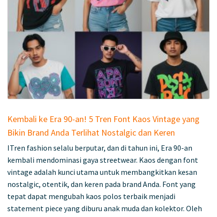
Kembali ke Era 90-an! 5 Tren Font Kaos Vintage yang
Bikin Brand Anda Terlihat Nostalgic dan Keren
ITren fashion selalu berputar, dan di tahun ini, Era 90-an
kembali mendominasi gaya streetwear. Kaos dengan font
vintage adalah kunci utama untuk membangkitkan kesan
nostalgic, otentik, dan keren pada brand Anda. Font yang
tepat dapat mengubah kaos polos terbaik menjadi
statement piece yang diburu anak muda dan kolektor. Oleh