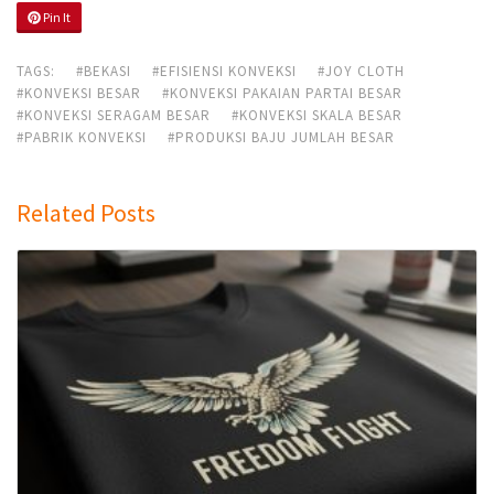
Pin It
TAGS:
#BEKASI
#EFISIENSI KONVEKSI
#JOY CLOTH
#KONVEKSI BESAR
#KONVEKSI PAKAIAN PARTAI BESAR
#KONVEKSI SERAGAM BESAR
#KONVEKSI SKALA BESAR
#PABRIK KONVEKSI
#PRODUKSI BAJU JUMLAH BESAR
Related Posts