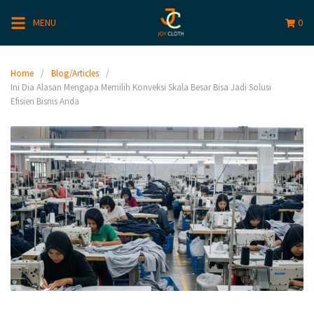
MENU
0
Home
Blog/Articles
Ini Dia Alasan Mengapa Memilih Konveksi Skala Besar Bisa Jadi Solusi
Efisien Bisnis Anda