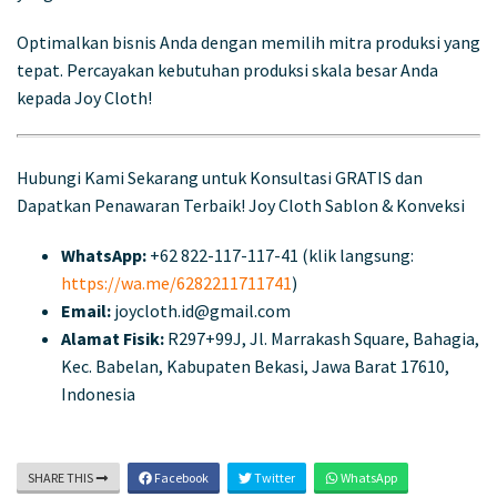
Optimalkan bisnis Anda dengan memilih mitra produksi yang
tepat. Percayakan kebutuhan produksi skala besar Anda
kepada Joy Cloth!
Hubungi Kami Sekarang untuk Konsultasi GRATIS dan
Dapatkan Penawaran Terbaik! Joy Cloth Sablon & Konveksi
WhatsApp:
+62 822-117-117-41 (klik langsung:
https://wa.me/6282211711741
)
Email:
joycloth.id@gmail.com
Alamat Fisik:
R297+99J, Jl. Marrakash Square, Bahagia,
Kec. Babelan, Kabupaten Bekasi, Jawa Barat 17610,
Indonesia
SHARE THIS
Facebook
Twitter
WhatsApp