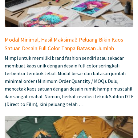
Modal Minimal, Hasil Maksimal! Peluang Bikin Kaos
Satuan Desain Full Color Tanpa Batasan Jumlah
Mimpi untuk memiliki brand fashion sendiri atau sekadar
membuat kaos unik dengan desain full color seringkali
terbentur tembok tebal: Modal besar dan batasan jumlah
minimal order (Minimum Order Quantity / MOQ). Dulu,
mencetak kaos satuan dengan desain rumit hampir mustahil
dan sangat mahal. Namun, berkat revolusi teknik Sablon DTF
(Direct to Film), kini peluang telah …