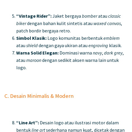
“Vintage Rider”:
Jaket bergaya
bomber
atau
classic
biker
dengan bahan kulit sintetis atau
waxed canvas
,
patch bordir bergaya retro.
Simbol Klasik:
Logo komunitas berbentuk
emblem
atau
shield
dengan gaya ukiran atau
engraving
klasik.
Warna Solid Elegan:
Dominasi warna
navy
,
dark grey
,
atau
maroon
dengan sedikit aksen warna lain untuk
logo.
C. Desain Minimalis & Modern
“Line Art”:
Desain logo atau ilustrasi motor dalam
bentuk
line art
sederhana namun kuat, dicetak dengan