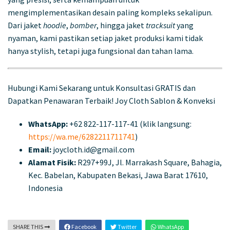
mengimplementasikan desain paling kompleks sekalipun.
Dari jaket
hoodie
,
bomber
, hingga jaket
tracksuit
yang
nyaman, kami pastikan setiap jaket produksi kami tidak
hanya stylish, tetapi juga fungsional dan tahan lama.
Hubungi Kami Sekarang untuk Konsultasi GRATIS dan
Dapatkan Penawaran Terbaik! Joy Cloth Sablon & Konveksi
WhatsApp:
+62 822-117-117-41 (klik langsung:
https://wa.me/6282211711741
)
Email:
joycloth.id@gmail.com
Alamat Fisik:
R297+99J, Jl. Marrakash Square, Bahagia,
Kec. Babelan, Kabupaten Bekasi, Jawa Barat 17610,
Indonesia
SHARE THIS
Facebook
Twitter
WhatsApp