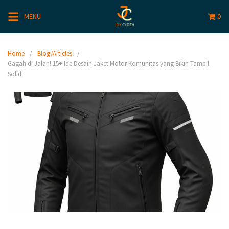
MENU
0
Home
Blog/Articles
Gagah di Jalan! 15+ Ide Desain Jaket Motor Komunitas yang Bikin Tampil
Solid