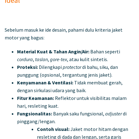
Ideal
Sebelum masuk ke ide desain, pahami dulu kriteria jaket
motor yang bagus:
Material Kuat & Tahan Angin/Air:
Bahan seperti
cordura
,
taslan
,
gore-tex
, atau kulit sintetis.
Proteksi:
Dilengkapi
protector
di bahu, siku, dan
punggung (opsional, tergantung jenis jaket).
Kenyamanan & Ventilasi:
Tidak membuat gerah,
dengan sirkulasi udara yang baik.
Fitur Keamanan:
Reflektor untuk visibilitas malam
hari, resleting kuat.
Fungsionalitas:
Banyak saku fungsional,
adjuster
di
pinggang/lengan.
Contoh visual:
Jaket motor hitam dengan
resleting di dada dan lengan, serta garis