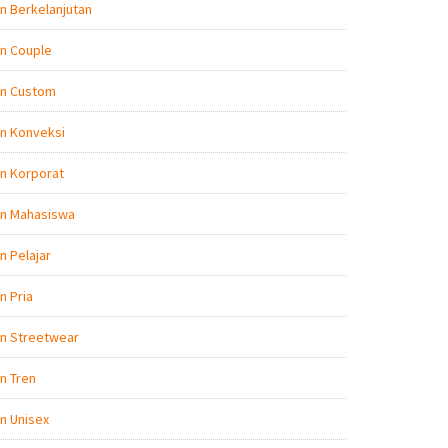
n Berkelanjutan
n Couple
on Custom
n Konveksi
n Korporat
on Mahasiswa
n Pelajar
n Pria
on Streetwear
n Tren
n Unisex