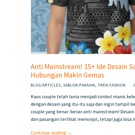
Anti Mainstream! 15+ Ide Desain S
Hubungan Makin Gemas
BLOG/ARTICLES
,
SABLON PAKAIAN
,
TREN FASHION
·
J
Kaos couple telah lama menjadi simbol manis keb
dengan desain yang itu-itu saja dan ingin tampil b
couple yang benar-benar anti mainstream! Desain
dan pasangan terlihat menonjol, tetapi juga bisa
Continue reading →