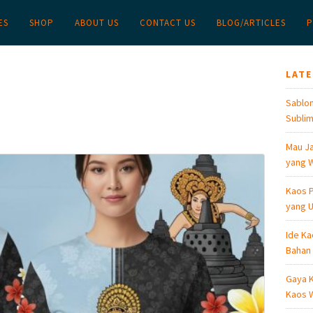
ES
SHOP
ABOUT US
CONTACT US
BLOG/ARTICLES
P
LAT
Sablon
Sublim
Mau Ja
yang W
Kaos P
yang U
Ide Ka
Bahan
Gaya K
Kaos W