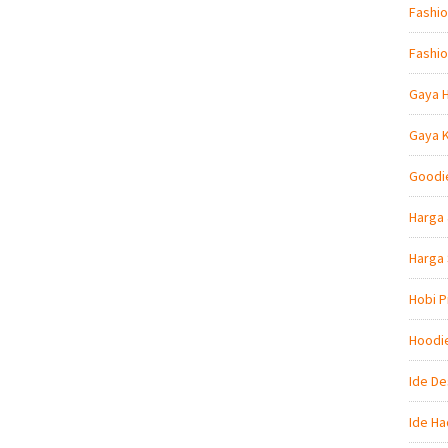
Fashio
Fashio
Gaya 
Gaya 
Goodi
Harga 
Harga
Hobi P
Hoodi
Ide De
Ide Ha