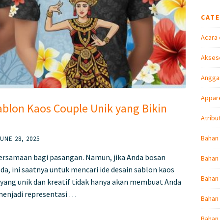
CAT
Acara 
Akseso
Angga
Appare
ablon Kaos Couple Unik yang Bikin
Atribu
Bahan
UNE 28, 2025
ersamaan bagi pasangan. Namun, jika Anda bosan
Bahan 
eda, ini saatnya untuk mencari ide desain sablon kaos
Bahan
 yang unik dan kreatif tidak hanya akan membuat Anda
 menjadi representasi …
Bahan 
Bahan