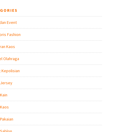
EGORIES
dan Event
ris Fashion
ran Kaos
l Olahraga
t Kepolisian
 Jersey
Kain
 Kaos
Pakaian
 Sablon