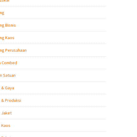
Lokal
ing
ng Bisnis
ing Kaos
ing Perusahaan
n Combed
m Satuan
n & Gaya
 & Produksi
 Jaket
n Kaos