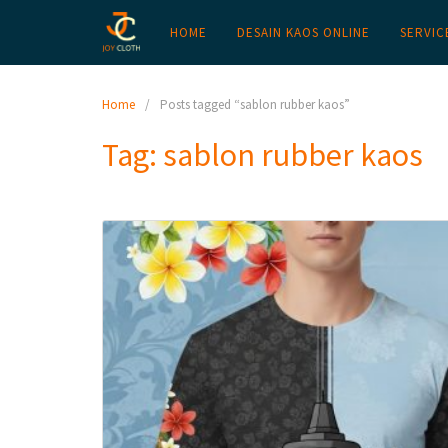
HOME
DESAIN KAOS ONLINE
SERVIC
Home
Posts tagged “sablon rubber kaos”
Tag:
sablon rubber kaos