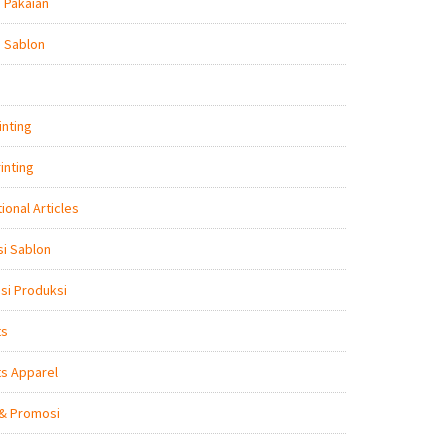
 Pakaian
 Sablon
inting
inting
ional Articles
i Sablon
nsi Produksi
ts
s Apparel
 & Promosi