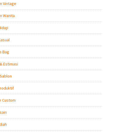
n Vintage
n Wanita
Hidup
Kasual
e Bag
& Estimasi
 Sablon
roduktif
e Custom
sain
diah