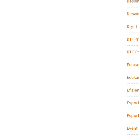
Desain
Desain
Dryfit
DTF Pr
DTG Pr
Educat
Edukas
Efisie
Espor
Esport
Event