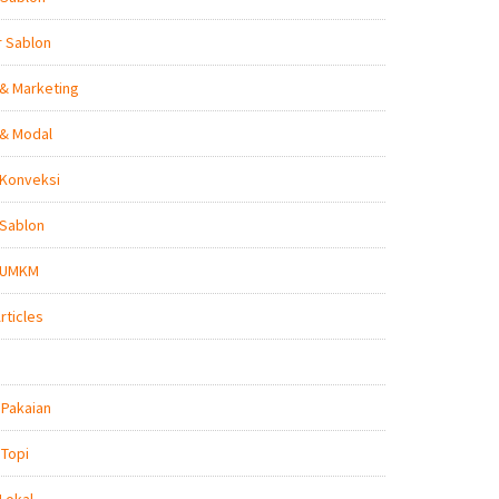
r Sablon
 & Marketing
 & Modal
 Konveksi
 Sablon
s UMKM
rticles
 Pakaian
 Topi