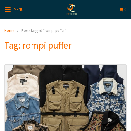
MENU
0
Home
Posts tagged “rompi puffer”
Tag:
rompi puffer