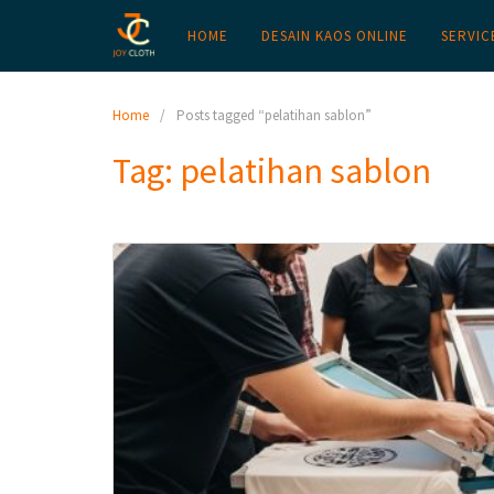
HOME
DESAIN KAOS ONLINE
SERVIC
Home
Posts tagged “pelatihan sablon”
Tag:
pelatihan sablon