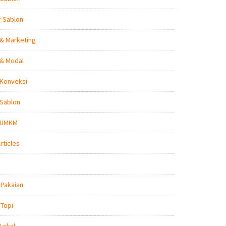
r Sablon
 & Marketing
 & Modal
 Konveksi
 Sablon
s UMKM
rticles
 Pakaian
 Topi