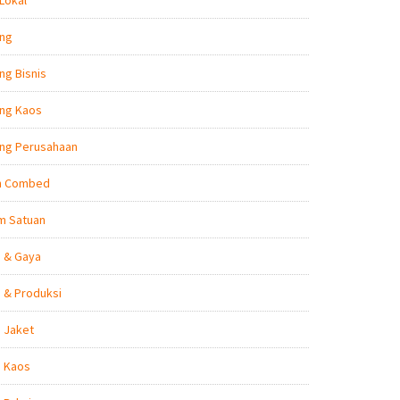
Lokal
ing
ng Bisnis
ing Kaos
ing Perusahaan
n Combed
m Satuan
n & Gaya
 & Produksi
 Jaket
n Kaos