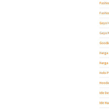
Fashio
Fashio
Gaya 
Gaya 
Goodi
Harga 
Harga
Hobi P
Hoodi
Ide De
Ide Ha