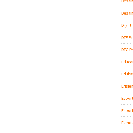
Desain
Desain
Dryfit
DTF Pr
DTG Pr
Educat
Edukas
Efisie
Espor
Esport
Event