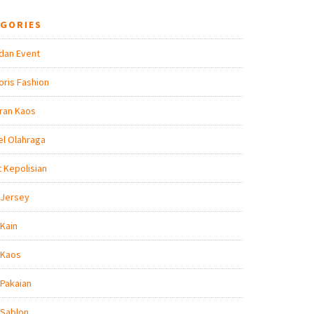
EGORIES
dan Event
ris Fashion
ran Kaos
l Olahraga
t Kepolisian
 Jersey
Kain
 Kaos
Pakaian
 Sablon