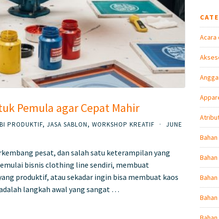
CAT
Acara 
Akseso
Angga
Appare
tuk Pemula agar Cepat Mahir
Atribu
BI PRODUKTIF
,
JASA SABLON
,
WORKSHOP KREATIF
·
JUNE
Bahan
berkembang pesat, dan salah satu keterampilan yang
Bahan 
memulai bisnis clothing line sendiri, membuat
ang produktif, atau sekadar ingin bisa membuat kaos
Bahan
os adalah langkah awal yang sangat …
Bahan 
Bahan