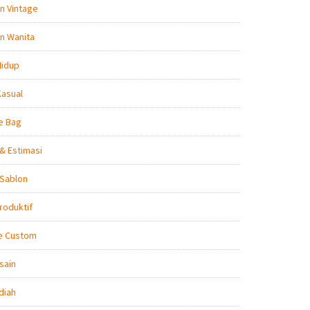
n Vintage
n Wanita
Hidup
Kasual
e Bag
& Estimasi
 Sablon
roduktif
e Custom
sain
diah