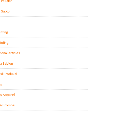
 Pakaian
 Sablon
inting
inting
ional Articles
i Sablon
nsi Produksi
ts
s Apparel
 & Promosi