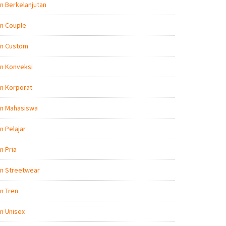
n Berkelanjutan
n Couple
on Custom
n Konveksi
n Korporat
on Mahasiswa
n Pelajar
n Pria
on Streetwear
n Tren
n Unisex