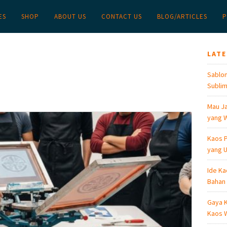
ES
SHOP
ABOUT US
CONTACT US
BLOG/ARTICLES
P
LAT
Sablon
Sublim
Mau Ja
yang W
Kaos P
yang U
Ide Ka
Bahan
Gaya K
Kaos W