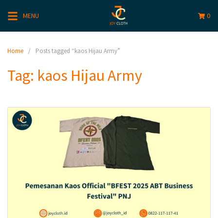
MENU
0
Home
Posts tagged “kaos Hijau Army”
Tag:
kaos Hijau Army