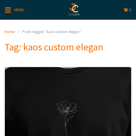
MENU
0
Home
Posts tagged “kaos custom elegan”
Tag:
kaos custom elegan