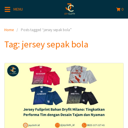
MENU
0
Home
Posts tagged “jersey sepak bola”
Tag:
jersey sepak bola