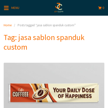
MENU
0
Home
Posts tagged “jasa sablon spanduk custom”
Tag:
jasa sablon spanduk
custom