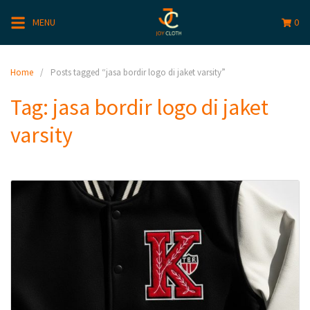
MENU
0
Home
Posts tagged “jasa bordir logo di jaket varsity”
Tag:
jasa bordir logo di jaket
varsity