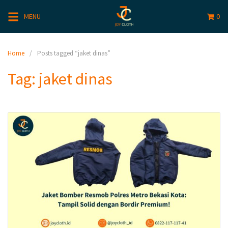
MENU
0
Home
Posts tagged “jaket dinas”
Tag:
jaket dinas