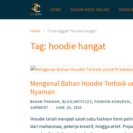
HOME
DESAIN KAOS ONLINE
SERVIC
Home
Posts tagged “hoodie hangat”
Tag:
hoodie hangat
Mengenal Bahan Hoodie Terbaik u
Nyaman
BAHAN PAKAIAN
,
BLOG/ARTICLES
,
FASHION KONVEKSI
,
GARMENT
·
JUNE 20, 2025
Hoodie telah menjadi salah satu fashion item pali
dari mahasiswa, pekerja kreatif, hingga atlet. Po