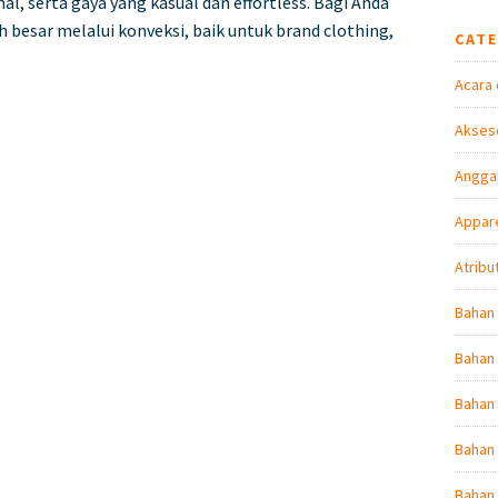
serta gaya yang kasual dan effortless. Bagi Anda
besar melalui konveksi, baik untuk brand clothing,
CAT
Acara 
Akseso
Angga
Appare
Atribu
Bahan
Bahan 
Bahan
Bahan 
Bahan