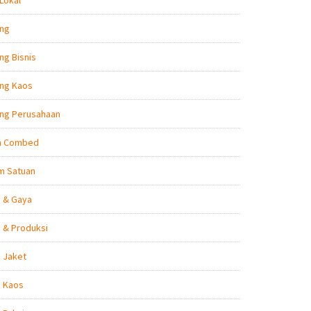
Lokal
ing
ng Bisnis
ing Kaos
ing Perusahaan
n Combed
m Satuan
n & Gaya
 & Produksi
 Jaket
n Kaos