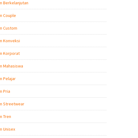
n Berkelanjutan
n Couple
on Custom
n Konveksi
n Korporat
on Mahasiswa
n Pelajar
n Pria
on Streetwear
n Tren
n Unisex