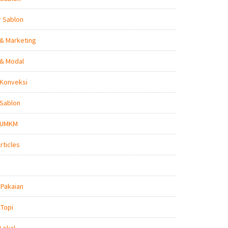
r Sablon
 & Marketing
 & Modal
 Konveksi
 Sablon
s UMKM
rticles
 Pakaian
 Topi