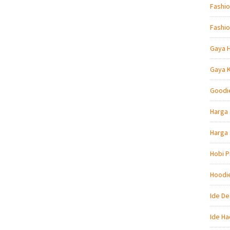
Fashio
Fashio
Gaya 
Gaya 
Goodi
Harga 
Harga
Hobi P
Hoodi
Ide De
Ide Ha