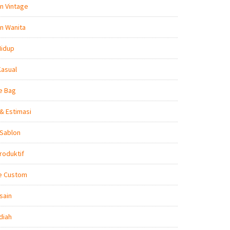
n Vintage
n Wanita
Hidup
Kasual
e Bag
& Estimasi
 Sablon
roduktif
e Custom
sain
diah