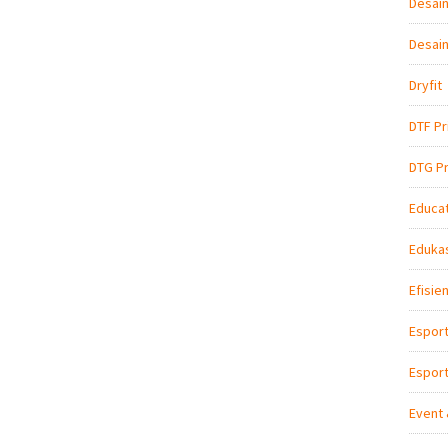
Desain
Desain
Dryfit
DTF Pr
DTG Pr
Educat
Edukas
Efisie
Espor
Esport
Event