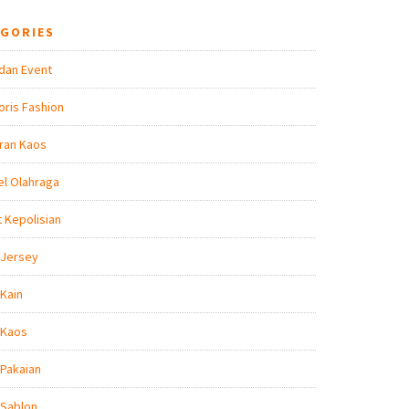
EGORIES
dan Event
ris Fashion
ran Kaos
l Olahraga
t Kepolisian
 Jersey
Kain
 Kaos
Pakaian
 Sablon