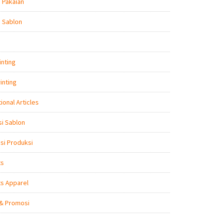
 Pakaian
 Sablon
inting
inting
ional Articles
i Sablon
nsi Produksi
ts
s Apparel
 & Promosi