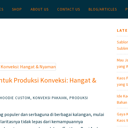
ES
SHOP
ABOUT US
CONTACT US
BLOG/ARTICLES
P
LAT
Sablon
Sublim
Mau Ja
yang W
Kaos P
ntuk Produksi Konveksi: Hangat &
yang U
Ide Ka
HOODIE CUSTOM
,
KONVEKSI PAKAIAN
,
PRODUKSI
Bahan
ng populer dan serbaguna di berbagai kalangan, mulai
Gaya K
Kaos W
pularitasnya tidak lepas dari kemampuannya