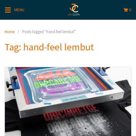
MENU
0
Home
Posts tagged “hand-feel lembut”
Tag:
hand-feel lembut