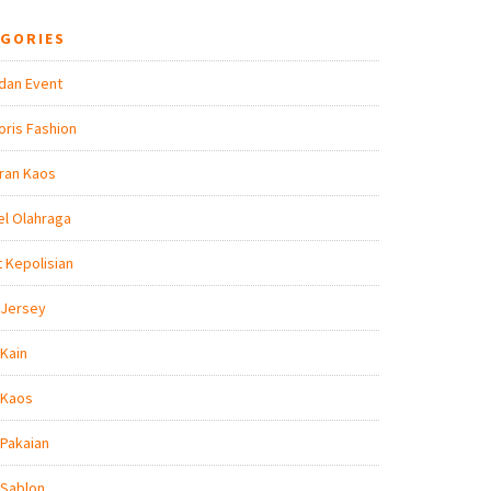
EGORIES
dan Event
ris Fashion
ran Kaos
l Olahraga
t Kepolisian
 Jersey
Kain
 Kaos
Pakaian
 Sablon