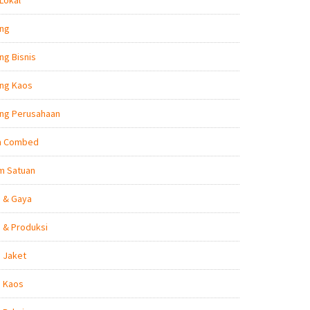
Lokal
ing
ng Bisnis
ing Kaos
ing Perusahaan
n Combed
m Satuan
n & Gaya
 & Produksi
 Jaket
n Kaos