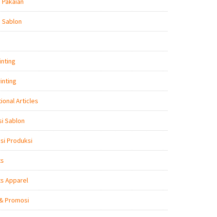
 Pakaian
 Sablon
inting
inting
ional Articles
i Sablon
nsi Produksi
ts
s Apparel
 & Promosi