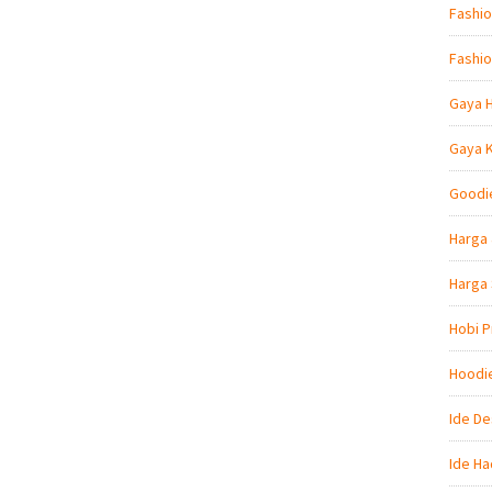
Fashio
Fashio
Gaya 
Gaya 
Goodi
Harga 
Harga
Hobi P
Hoodi
Ide De
Ide Ha