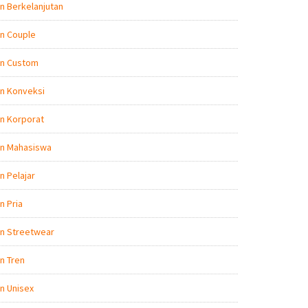
n Berkelanjutan
n Couple
on Custom
n Konveksi
n Korporat
on Mahasiswa
n Pelajar
n Pria
on Streetwear
n Tren
n Unisex