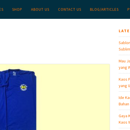
ES
SHOP
ABOUT US
CONTACT US
BLOG/ARTICLES
P
LAT
Sablon
Sublim
Mau Ja
yang W
Kaos P
yang U
Ide Ka
Bahan
Gaya K
Kaos W