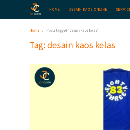
HOME
DESAIN KAOS ONLINE
SERVIC
Home
Posts tagged “desain kaos kelas”
Tag:
desain kaos kelas