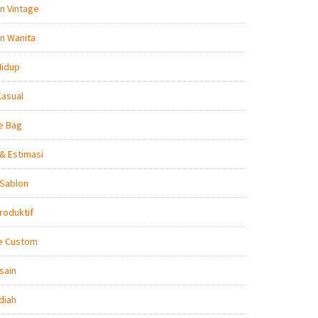
n Vintage
n Wanita
Hidup
Kasual
e Bag
& Estimasi
 Sablon
roduktif
e Custom
sain
diah