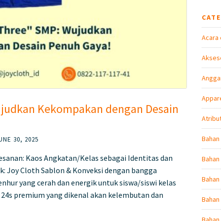
CAT
Acara 
Akseso
Angga
Appare
Wujudkan Kekompakan dengan Desain
Atribu
Bahan
UNE 30, 2025
esanan: Kaos Angkatan/Kelas sebagai Identitas dan
Bahan 
: Joy Cloth Sablon & Konveksi dengan bangga
Bahan
hur yang cerah dan energik untuk siswa/siswi kelas
d 24s premium yang dikenal akan kelembutan dan
Bahan 
Bahan