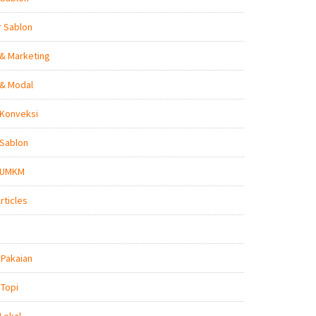
r Sablon
 & Marketing
 & Modal
 Konveksi
 Sablon
s UMKM
rticles
 Pakaian
 Topi