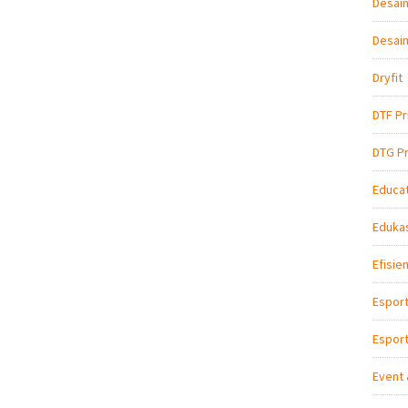
Desain
Desain
Dryfit
DTF Pr
DTG Pr
Educat
Edukas
Efisie
Espor
Esport
Event