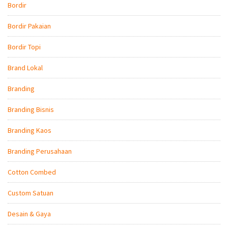
Bordir
Bordir Pakaian
Bordir Topi
Brand Lokal
Branding
Branding Bisnis
Branding Kaos
Branding Perusahaan
Cotton Combed
Custom Satuan
Desain & Gaya