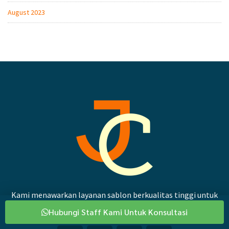
August 2023
Kami menawarkan layanan sablon berkualitas tinggi untuk
berbagai jenis kain dan produk, serta jasa konveksi yang
dapat memenuhi kebutuhan produksi pakaian Anda.
Hubungi Staff Kami Untuk Konsultasi