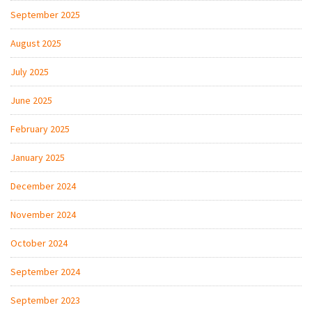
September 2025
August 2025
July 2025
June 2025
February 2025
January 2025
December 2024
November 2024
October 2024
September 2024
September 2023