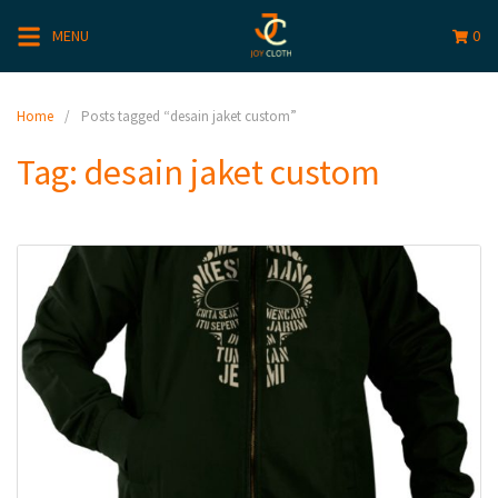
MENU
0
Home
Posts tagged “desain jaket custom”
Tag:
desain jaket custom