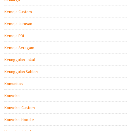
Kemeja Custom
Kemeja Jurusan
Kemeja PDL
Kemeja Seragam
Keunggulan Lokal
Keunggulan Sablon
Komunitas
Konveksi
Konveksi Custom
Konveksi Hoodie