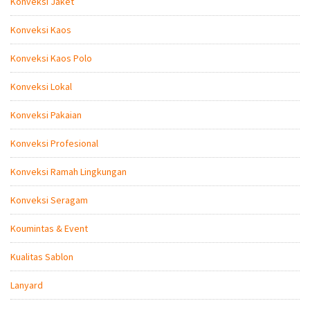
Konveksi Jaket
Konveksi Kaos
Konveksi Kaos Polo
Konveksi Lokal
Konveksi Pakaian
Konveksi Profesional
Konveksi Ramah Lingkungan
Konveksi Seragam
Koumintas & Event
Kualitas Sablon
Lanyard