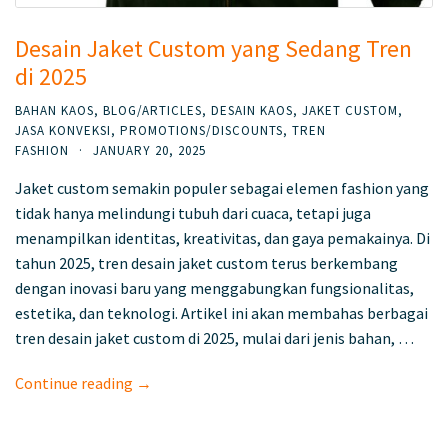
Desain Jaket Custom yang Sedang Tren
di 2025
BAHAN KAOS
,
BLOG/ARTICLES
,
DESAIN KAOS
,
JAKET CUSTOM
,
JASA KONVEKSI
,
PROMOTIONS/DISCOUNTS
,
TREN
FASHION
·
JANUARY 20, 2025
Jaket custom semakin populer sebagai elemen fashion yang
tidak hanya melindungi tubuh dari cuaca, tetapi juga
menampilkan identitas, kreativitas, dan gaya pemakainya. Di
tahun 2025, tren desain jaket custom terus berkembang
dengan inovasi baru yang menggabungkan fungsionalitas,
estetika, dan teknologi. Artikel ini akan membahas berbagai
tren desain jaket custom di 2025, mulai dari jenis bahan, …
Continue reading →