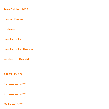
Tren Sablon 2025
Ukuran Pakaian
Uniform
Vendor Lokal
Vendor Lokal Bekasi
Workshop Kreatif
ARCHIVES
December 2025
November 2025
October 2025