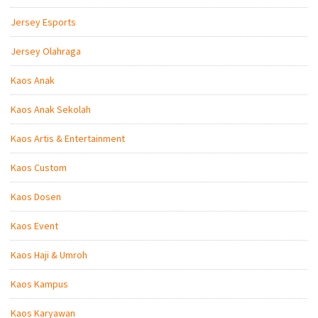
Jersey Esports
Jersey Olahraga
Kaos Anak
Kaos Anak Sekolah
Kaos Artis & Entertainment
Kaos Custom
Kaos Dosen
Kaos Event
Kaos Haji & Umroh
Kaos Kampus
Kaos Karyawan