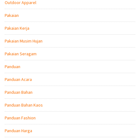
Outdoor Apparel
Pakaian
Pakaian Kerja
Pakaian Musim Hujan
Pakaian Seragam
Panduan
Panduan Acara
Panduan Bahan
Panduan Bahan Kaos
Panduan Fashion
Panduan Harga