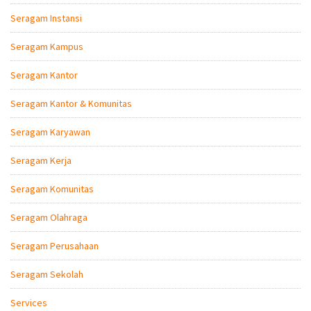
Seragam Instansi
Seragam Kampus
Seragam Kantor
Seragam Kantor & Komunitas
Seragam Karyawan
Seragam Kerja
Seragam Komunitas
Seragam Olahraga
Seragam Perusahaan
Seragam Sekolah
Services