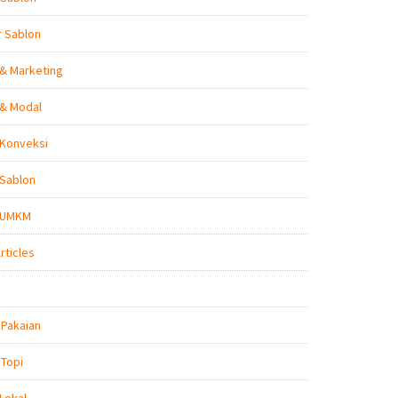
r Sablon
 & Marketing
 & Modal
 Konveksi
 Sablon
s UMKM
rticles
 Pakaian
 Topi