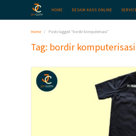
HOME
DESAIN KAOS ONLINE
SERVIC
Home
Posts tagged “bordir komputerisasi”
Tag:
bordir komputerisasi