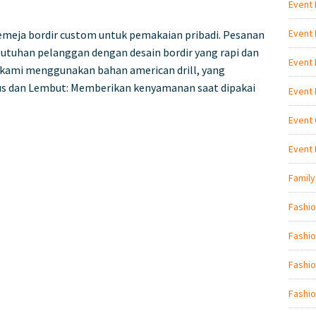
Event
Event
meja bordir custom untuk pemakaian pribadi. Pesanan
butuhan pelanggan dengan desain bordir yang rapi dan
Event
i, kami menggunakan bahan american drill, yang
lus dan Lembut: Memberikan kenyamanan saat dipakai
Event
Event 
Event
Family
Fashi
Fashio
Fashio
Fashio