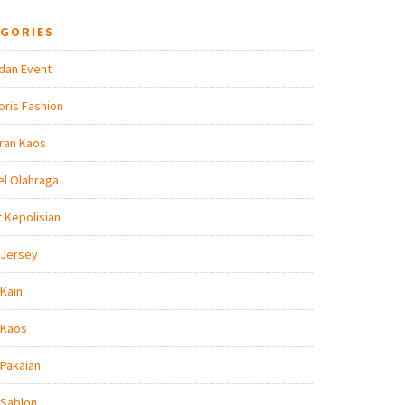
EGORIES
dan Event
ris Fashion
ran Kaos
l Olahraga
t Kepolisian
 Jersey
Kain
 Kaos
Pakaian
 Sablon