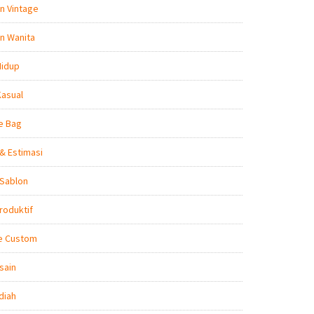
n Vintage
n Wanita
Hidup
Kasual
e Bag
& Estimasi
 Sablon
roduktif
e Custom
sain
diah