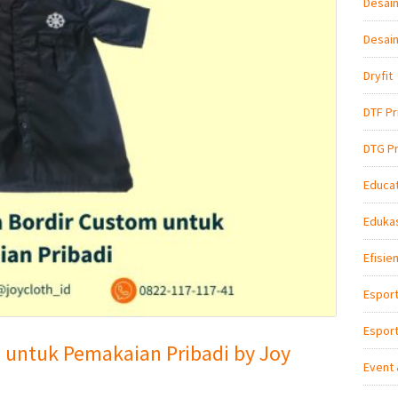
Desain
Desain
Dryfit
DTF Pr
DTG Pr
Educat
Edukas
Efisie
Espor
Esport
untuk Pemakaian Pribadi by Joy
Event