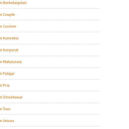
n Berkelanjutan
n Couple
on Custom
n Konveksi
n Korporat
on Mahasiswa
n Pelajar
n Pria
on Streetwear
n Tren
n Unisex