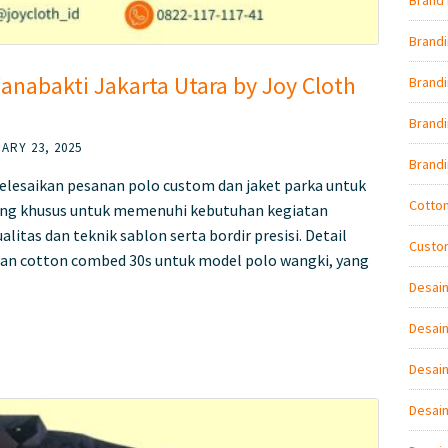
Brand 
Brand
nabakti Jakarta Utara by Joy Cloth
Brandi
Brand
ARY 23, 2025
Brand
lesaikan pesanan polo custom dan jaket parka untuk
Cotto
cang khusus untuk memenuhi kebutuhan kegiatan
itas dan teknik sablon serta bordir presisi. Detail
Custo
n cotton combed 30s untuk model polo wangki, yang
Desai
Desain
Desain
Desai