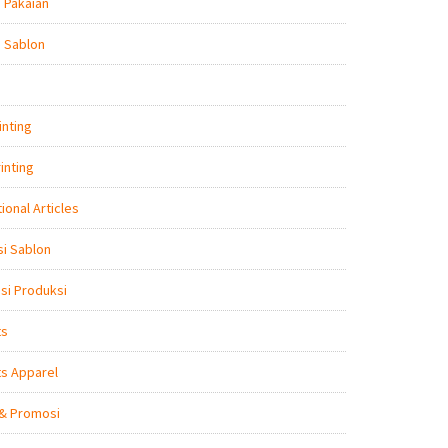
 Pakaian
 Sablon
inting
inting
ional Articles
i Sablon
nsi Produksi
ts
s Apparel
 & Promosi