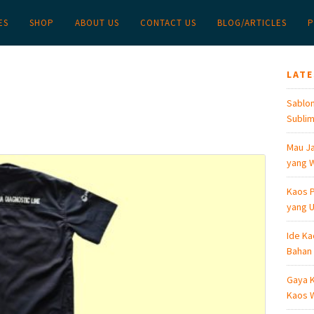
ES
SHOP
ABOUT US
CONTACT US
BLOG/ARTICLES
P
LAT
Sablon
Sublim
Mau Ja
yang W
Kaos P
yang U
Ide Ka
Bahan
Gaya K
Kaos W