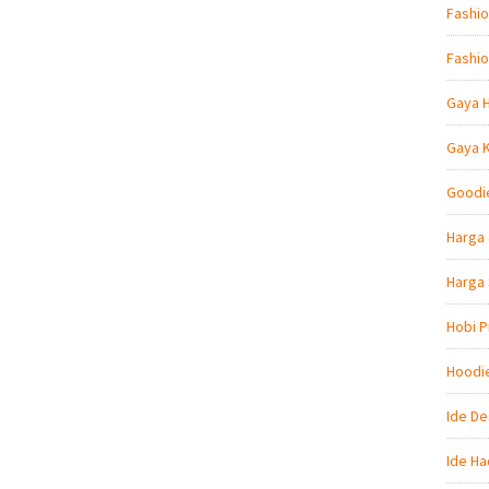
Fashio
Fashio
Gaya 
Gaya 
Goodi
Harga 
Harga
Hobi P
Hoodi
Ide De
Ide Ha