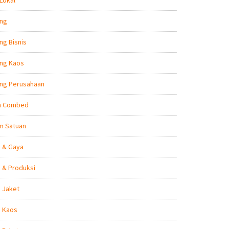
Lokal
ing
ng Bisnis
ing Kaos
ing Perusahaan
n Combed
m Satuan
n & Gaya
 & Produksi
 Jaket
n Kaos