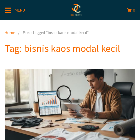
MENU
0
Home
Posts tagged “bisnis kaos modal kecil”
Tag:
bisnis kaos modal kecil