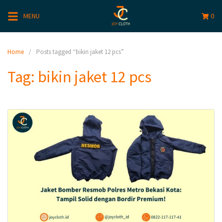
MENU
0
Home
Posts tagged “bikin jaket 12 pcs”
Tag:
bikin jaket 12 pcs